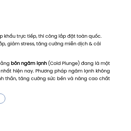
khẩu trực tiếp, thi công lắp đặt toàn quốc.
ắp, giảm stress, tăng cường miễn dịch & cải
 rằng
bồn ngâm lạnh
(Cold Plunge) đang là một
rệt nhất hiện nay. Phương pháp ngâm lạnh không
inh thần, tăng cường sức bền và nâng cao chất
ốc
,
Vinasaco
mang đến cho khách hàng những
ại gia đình, villa, resort, phòng gym và spa.