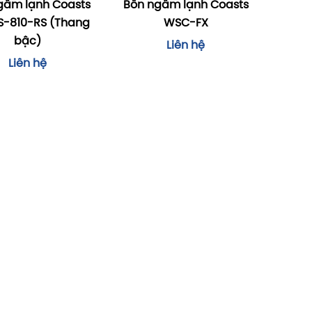
gâm lạnh Coasts
Bồn ngâm lạnh Coasts
-810-RS (Thang
WSC-FX
bậc)
Liên hệ
Liên hệ