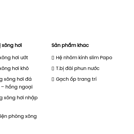
ị xông hơi
Sản phẩm khác
xông hơi ướt
Hệ nhôm kính slim Papo
xông hơi khô
T.bị đài phun nước
g xông hơi đá
Gạch ốp trang trí
 – hồng ngoại
g xông hơi nhập
kiện phòng xông