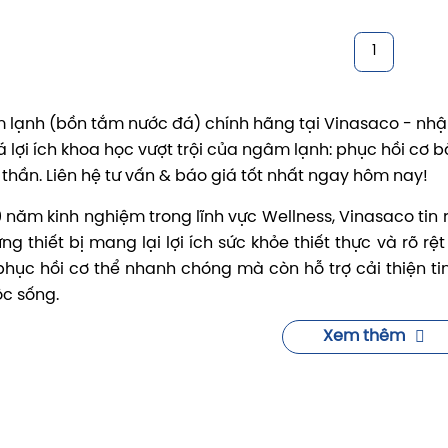
1
lạnh (bồn tắm nước đá) chính hãng tại Vinasaco - nhập 
lợi ích khoa học vượt trội của ngâm lạnh: phục hồi cơ b
h thần. Liên hệ tư vấn & báo giá tốt nhất ngay hôm nay!
0 năm kinh nghiệm trong lĩnh vực Wellness, Vinasaco tin
ng thiết bị mang lại lợi ích sức khỏe thiết thực và rõ 
phục hồi cơ thể nhanh chóng mà còn hỗ trợ cải thiện t
c sống.
nhập khẩu trực tiếp và thi công chuyên nghiệp toàn qu
Xem thêm
 ngâm lạnh
chất lượng cao, phù hợp với nhu cầu sử dụng t