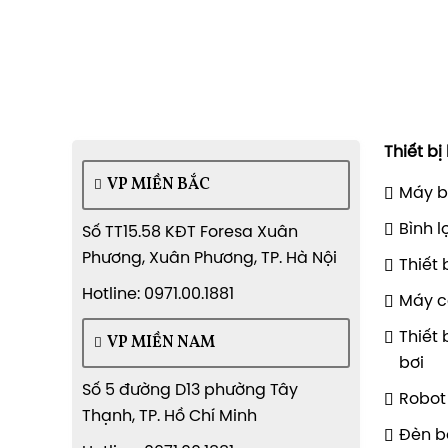
Thiết bị
VP MIỀN BẮC
Máy b
Bình l
Số TT15.58 KĐT Foresa Xuân
Phương, Xuân Phương, TP. Hà Nội
Thiết 
Hotline: 0971.00.1881
Máy c
Thiết 
VP MIỀN NAM
bơi
Số 5 đường D13 phường Tây
Robot 
Thạnh, TP. Hồ Chí Minh
Đèn b