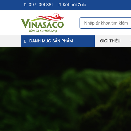
0971 001 881
Kết nối Zalo
DANH MỤC SẢN PHẨM
GIỚI THIỆU