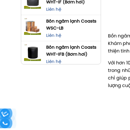
WHT-IF (Bơm hơi)
Liên hệ
Bồn ngâm lạnh Coasts
WSC-LB
Liên hệ
Bồn ngâm 
Khám phá 
Bồn ngâm lạnh Coasts
thiện tin
WHT-IFB (Bơm hơi)
Liên hệ
Với hơn 1
trong nhữ
chỉ giúp 
lượng cuộ
Là đơn vị
dòng
bồn