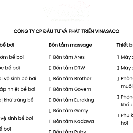
CÔNG TY CP ĐẦU TƯ VÀ PHÁT TRIỂN VINASACO
 bể bơi
Bồn tắm massage
Thiết b
ơm bể bơi
Bồn tắm Ares
Máy 
ọc bể bơi
Bồn tắm DRW
Máy 
bị vệ sinh bể bơi
Bồn tắm Brother
Phòn
muối
ấp nhiệt bể bơi
Bồn tắm Govern
Phòn
bị khử trùng bể
Bồn tắm Euroking
khẩu
Bồn tắm Gemy
Phụ 
vệ sinh bể bơi
Bồn tắm Kadawa
hơi
ể bơi
Bồn tắm Ruby