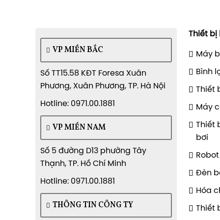
Thiết bị
VP MIỀN BẮC
Máy b
Bình l
Số TT15.58 KĐT Foresa Xuân
Phương, Xuân Phương, TP. Hà Nội
Thiết 
Hotline: 0971.00.1881
Máy c
Thiết 
VP MIỀN NAM
bơi
Số 5 đường D13 phường Tây
Robot 
Thạnh, TP. Hồ Chí Minh
Đèn b
Hotline: 0971.00.1881
Hóa c
THÔNG TIN CÔNG TY
Thiết 