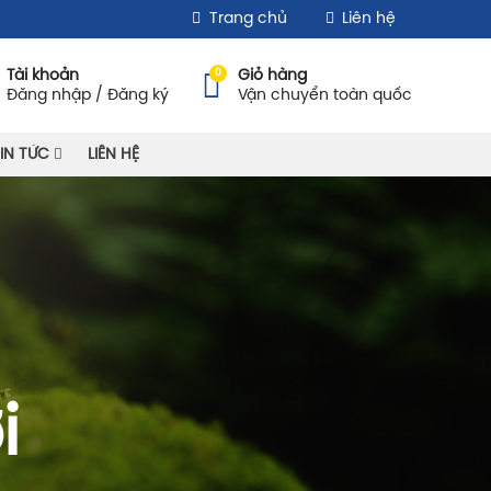
Trang chủ
Liên hệ
0
Tài khoản
Giỏ hàng
Đăng nhập / Đăng ký
Vận chuyển toàn quốc
IN TỨC
LIÊN HỆ
i