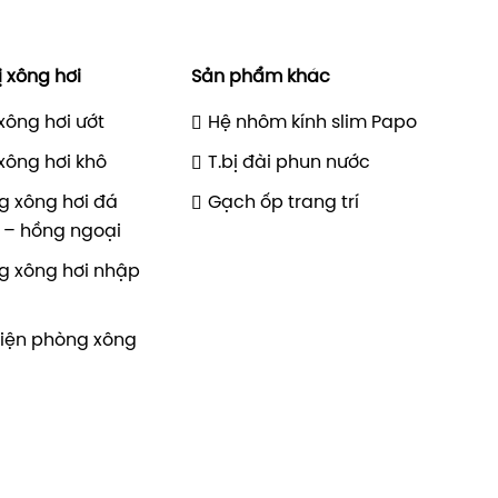
ị xông hơi
Sản phẩm khác
xông hơi ướt
Hệ nhôm kính slim Papo
xông hơi khô
T.bị đài phun nước
g xông hơi đá
Gạch ốp trang trí
 – hồng ngoại
g xông hơi nhập
kiện phòng xông