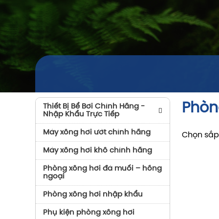
Phòn
Thiết Bị Bể Bơi Chính Hãng -
Nhập Khẩu Trực Tiếp
Máy Bơm Bể Bơi
Máy xông hơi ướt chính hãng
Chọn sắp
Bình Lọc Bể Bơi
Máy xông hơi khô chính hãng
Thiết Bị Vệ Sinh Bể Bơi
Phòng xông hơi đá muối – hồng
ngoại
Máy Bơm Nhiệt Bể Bơi
Phòng xông hơi nhập khẩu
Thiết Bị Khử Trùng Bể Bơi
Phụ kiện phòng xông hơi