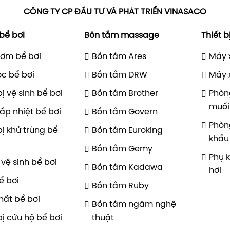
CÔNG TY CP ĐẦU TƯ VÀ PHÁT TRIỂN VINASACO
 bể bơi
Bồn tắm massage
Thiết b
ơm bể bơi
Bồn tắm Ares
Máy 
ọc bể bơi
Bồn tắm DRW
Máy 
bị vệ sinh bể bơi
Bồn tắm Brother
Phòn
muối
ấp nhiệt bể bơi
Bồn tắm Govern
Phòn
bị khử trùng bể
Bồn tắm Euroking
khẩu
Bồn tắm Gemy
Phụ 
vệ sinh bể bơi
Bồn tắm Kadawa
hơi
ể bơi
Bồn tắm Ruby
hất bể bơi
Bồn tắm ngâm nghệ
bị cứu hộ bể bơi
thuật