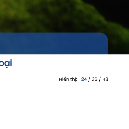
oại
Hiển thị:
24
/
36
/
48