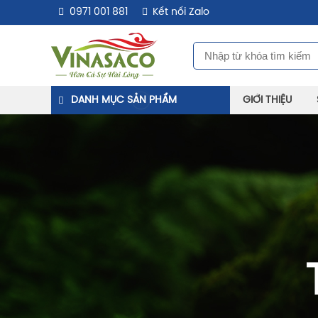
0971 001 881
Kết nối Zalo
DANH MỤC SẢN PHẨM
GIỚI THIỆU