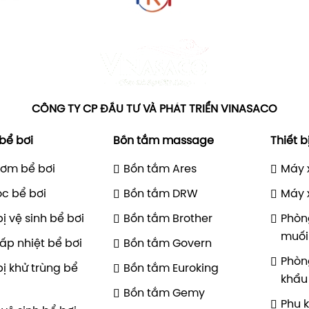
CÔNG TY CP ĐẦU TƯ VÀ PHÁT TRIỂN VINASACO
 bể bơi
Bồn tắm massage
Thiết b
ơm bể bơi
Bồn tắm Ares
Máy 
ọc bể bơi
Bồn tắm DRW
Máy 
bị vệ sinh bể bơi
Bồn tắm Brother
Phòn
muối
ấp nhiệt bể bơi
Bồn tắm Govern
Phòn
bị khử trùng bể
Bồn tắm Euroking
khẩu
Bồn tắm Gemy
Phụ 