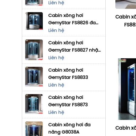
Liên hệ
Cabin xông hơi
Cabin x
GemyStar FS8826 đa
FS88
năng
Liên hệ
Cabin xông hơi
GemyStar FS8827 nhập
khẩu
Liên hệ
Cabin xông hơi
GemyStar FS8833
Liên hệ
Cabin xông hơi
GemyStar FS8873
Liên hệ
Cabin xông hơi đa
Cabin x
năng G8038A