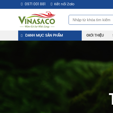
0971 001 881
Kết nối Zalo
DANH MỤC SẢN PHẨM
GIỚI THIỆU