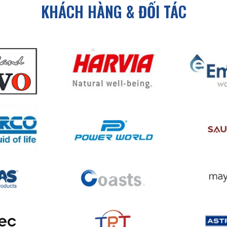
KHÁCH HÀNG & ĐỐI TÁC
Bên cạnh đó, một số thiết kế phòng xông lắp sẵn còn k
xông hơi. Điều này làm tăng tính hữu dụng và giá trị sử
o
hiện đang phân phối chính hãng các sản phẩm phòng
u phòng xông nhập khẩu chất lượng, vui lòng liên hệ với 
o nên mua sắm phòng xông hơi nhập khẩu tạ
phẩm chính hãng đến từ thương hiệu nổi tiếng trên thế g
trình mua bán minh bạch, chuyên nghiệp – Nhanh gọn, 
bán, nhập khẩu, phiếu bảo hành
h sách mua bán hàng ưu đãi, giá cả cạnh tranh. Chính 
rợ kỹ thuật Lắp đặt và thử nghiệm cho đến khi vận hành 
.
 sẵn sàng tư vấn và hỗ trợ khách hàng trong suốt thời g
 khách tham khảo danh mục sản phẩm
phòng xông hơ
giá và tư vấn miễn phí, khách hàng vui lòng liên hệ
0971