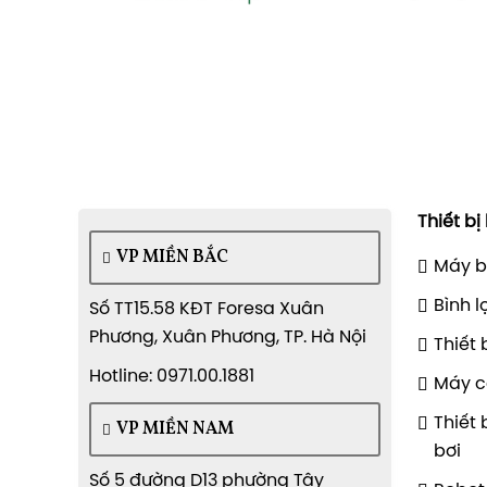
Thiết bị
VP MIỀN BẮC
Máy b
Bình l
Số TT15.58 KĐT Foresa Xuân
Phương, Xuân Phương, TP. Hà Nội
Thiết 
Hotline: 0971.00.1881
Máy c
Thiết 
VP MIỀN NAM
bơi
Số 5 đường D13 phường Tây