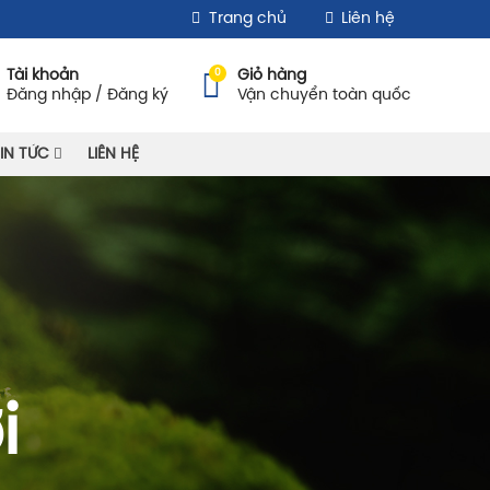
Trang chủ
Liên hệ
0
Tài khoản
Giỏ hàng
Đăng nhập / Đăng ký
Vận chuyển toàn quốc
IN TỨC
LIÊN HỆ
i