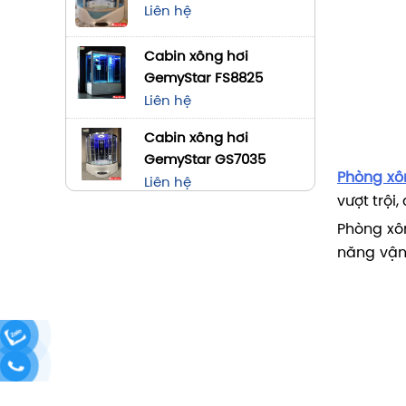
Liên hệ
Cabin xông hơi
GemyStar FS8825
Liên hệ
Cabin xông hơi
GemyStar GS7035
Phòng xô
Liên hệ
vượt trội,
Phòng xô
năng vận 
nhất giữ
Khách hà
Với phòng
trình này
Mỗi hình
lượng tố