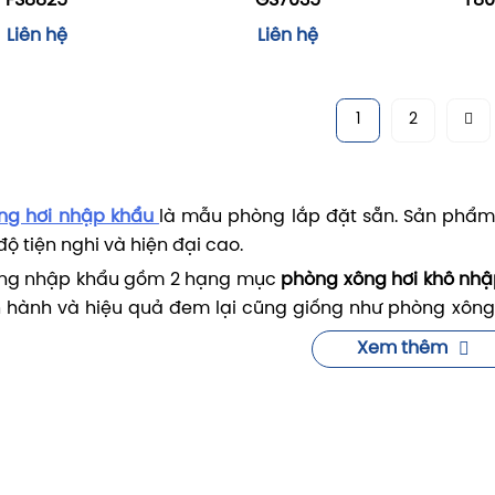
FS8825
GS7035
T80
Liên hệ
Liên hệ
1
2
ng hơi nhập khẩu
là mẫu phòng lắp đặt sẵn. Sản phẩm
 độ tiện nghi và hiện đại cao.
ng nhập khẩu gồm 2 hạng mục
phòng xông hơi khô nhậ
hành và hiệu quả đem lại cũng giống như phòng xông hơ
a 2 loại là về hình thức. Phòng nhập khẩu được sản xu
Xem thêm
ng chỉ cần khởi động
máy xông
là sẵn sàng cho những ph
 xông hơi lắp đặt, đơn vị thi công sẽ vận chuyển từng bộ
 thường mất từ 3- 5 ngày để hoàn thiện một phòng xông 
 thức có một ưu điểm riêng. Không thể phủ nhận
phòng
t nhất. Ngoài thời gian xông hơi tuyệt vời, phòng xôn