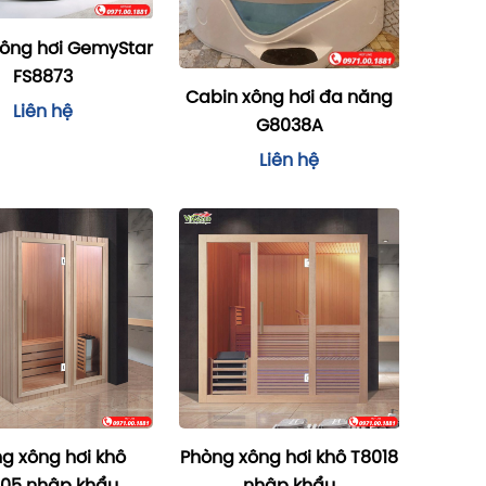
xông hơi GemyStar
FS8873
Cabin xông hơi đa năng
Liên hệ
G8038A
Liên hệ
g xông hơi khô
Phòng xông hơi khô T8018