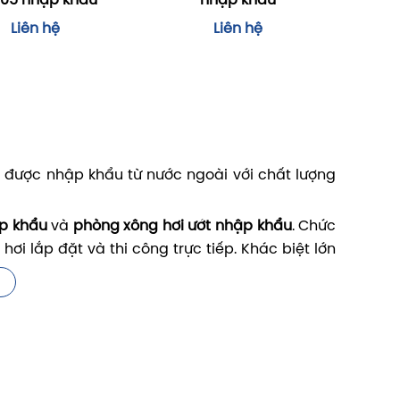
05 nhập khẩu
nhập khẩu
Liên hệ
Liên hệ
 được nhập khẩu từ nước ngoài với chất lượng
p khẩu
và
phòng xông hơi ướt nhập khẩu
. Chức
i lắp đặt và thi công trực tiếp. Khác biệt lớn
ất nguyên chiếc, đầy đủ bộ phận và phụ kiện.
út xông hơi thư giãn.
 phận, thiết bị tới vị trí dựng phòng xông. Quá
hơi.
 xông nhập khẩu
có thiết kế hiện đại với chất
g nhập khẩu còn nâng tầm đẳng cấp cho căn nhà