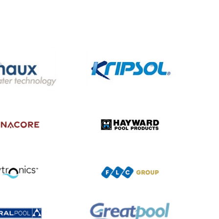
ết hợp làm phòng tắm khi không không dùng cho
 dụng của sản phẩm lên rất nhiều.
 xông hơi khô nhập khẩu. Khách hàng có nhu
chúng tôi
0971.00.1881
i Vinasaco?
iới.
không qua trung gian. Cung cấp đầy đủ giấy tờ
sách bảo hành triển khai nhanh chóng
ổn định. Hướng dẫn vận hành chi tiết cho khách
ian sử dụng và vận hành.
i nhập khẩu
Vinasaco phân phối dưới đây. Để
.00.1881/ info.vinasaco@gmail.com