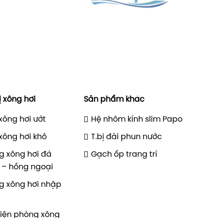
ị xông hơi
Sản phẩm khác
xông hơi ướt
Hệ nhôm kính slim Papo
xông hơi khô
T.bị đài phun nước
g xông hơi đá
Gạch ốp trang trí
 – hồng ngoại
g xông hơi nhập
kiện phòng xông