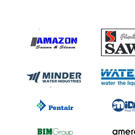
của bạn. 
mục đích 
Vinasac
cầu sở hữ
Tại sa
Sản 
Quy 
mua 
Chín
Hỗ t
hàng
Luôn
Mời quý
nhận báo 