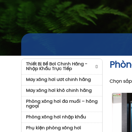
Phòn
Thiết Bị Bể Bơi Chính Hãng -
Nhập Khẩu Trực Tiếp
Máy Bơm Bể Bơi
Máy xông hơi ướt chính hãng
Chọn sắp
Bình Lọc Bể Bơi
Máy xông hơi khô chính hãng
Thiết Bị Vệ Sinh Bể Bơi
Phòng xông hơi đá muối – hồng
ngoại
Máy Bơm Nhiệt Bể Bơi
Phòng xông hơi nhập khẩu
Thiết Bị Khử Trùng Bể Bơi
Phụ kiện phòng xông hơi