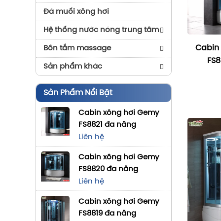
Robot Vệ Sinh Bể Bơi
Đá muối xông hơi
Đèn Bể Bơi
Hệ thống nước nóng trung tâm
Hóa Chất Bể Bơi
Cabin
Máy Bơm Nhiệt Nước Nóng
Bồn tắm massage
Thiết Bị Cứu Hộ Bể Bơi
FS8
Power World
Bồn Tắm Ares
Sản phẩm khác
Phụ Kiện Bể Bơi
Máy Bơm Nhiệt Nước Nóng
Bồn Tắm DRW
Hệ Nhôm Kính Slim Papo
Thiết Bị Trang Trí Bể Bơi
TRT
Sản Phẩm Nổi Bật
Bồn Tắm Brother
T.bị Đài Phun Nước
Cabin xông hơi Gemy
Bồn Tắm Gemy
Gạch Ốp Trang Trí
FS8821 đa năng
Gạch Mosaic Bể Bơi
Bồn Tắm Ruby
Liên hệ
Tấm Phủ Liner
Bồn Tắm Ngâm Nghệ Thuật
Cabin xông hơi Gemy
FS8820 đa năng
Liên hệ
Cabin xông hơi Gemy
FS8819 đa năng