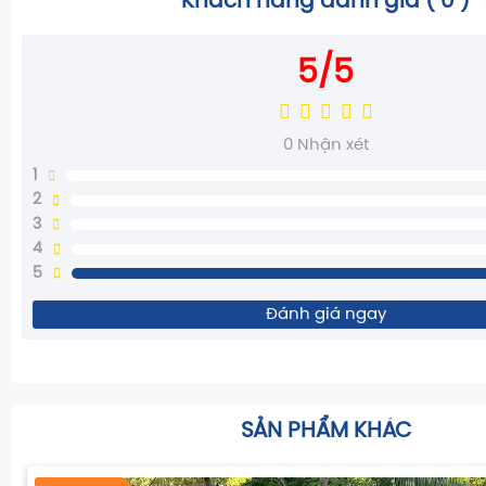
Khách hàng đánh giá (
0
)
5/5
0
Nhận xét
1
2
3
4
5
Đánh giá ngay
SẢN PHẨM KHÁC