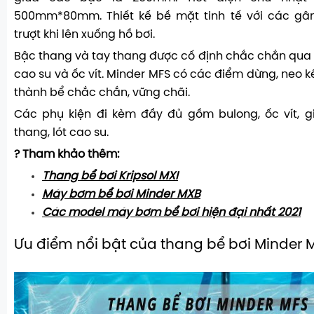
500mm*80mm. Thiết kế bề mặt tinh tế với các gân
trượt khi lên xuống hồ bơi.
Bậc thang và tay thang được cố định chắc chắn qua
cao su và ốc vít. Minder MFS có các điểm dừng, neo k
thành bể chắc chắn, vững chãi.
Các phụ kiện đi kèm đầy đủ gồm bulong, ốc vít, g
thang, lót cao su.
? Tham khảo thêm:
Thang bể bơi Kripsol MXI
Máy bơm bể bơi Minder MXB
Các model máy bơm bể bơi hiện đại nhất 2021
Ưu điểm nổi bật của thang bể bơi Minder 