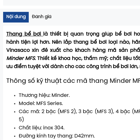
Nội dung
Đánh giá
Thang bể bơi
là thiết bị quan trọng giúp bể bơi h
hành tiện lợi hơn. Nên lắp thang bể bơi loại nào, h
Vinasaco xin đề xuất cho khách hàng mã sản p
Minder MFS
. Thiết kế khoa học, thẩm mỹ; chất liệu tố
ưu điểm tuyệt vời dành cho các công trình bể bơi lớn, 
Thông số kỹ thuật các mã thang Minder M
Thương hiệu: Minder.
Model: MFS Series.
Các mã: 2 bậc (MFS 2), 3 bậc (MFS 3), 4 bậc (MF
5)
Chất liệu: inox 304.
Đường kính tay thang: D42mm.