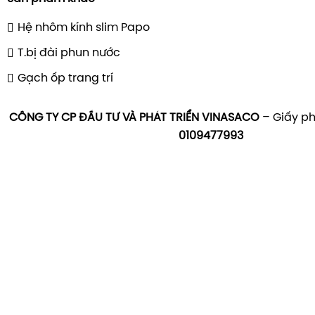
Hệ nhôm kính slim Papo
T.bị đài phun nước
Gạch ốp trang trí
CÔNG TY CP ĐẦU TƯ VÀ PHÁT TRIỂN VINASACO
– Giấy ph
0109477993