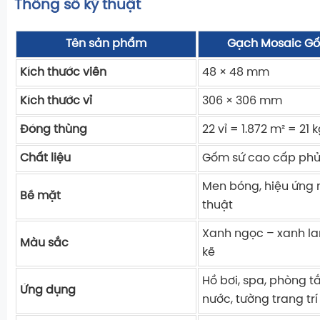
Thông số kỹ thuật
Tên sản phẩm
Gạch Mosaic G
Kích thước viên
48 × 48 mm
Kích thước vỉ
306 × 306 mm
Đóng thùng
22 vỉ = 1.872 m² = 21 
Chất liệu
Gốm sứ cao cấp phủ
Men bóng, hiệu ứng
Bề mặt
thuật
Xanh ngọc – xanh la
Màu sắc
kẽ
Hồ bơi, spa, phòng t
Ứng dụng
nước, tường trang trí