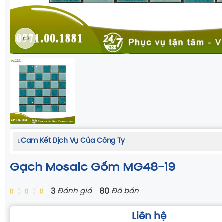
Cam Kết Dịch Vụ Của Công Ty
Gạch Mosaic Gốm MG48-19
3
80
Đánh giá
Đã bán
Liên hệ