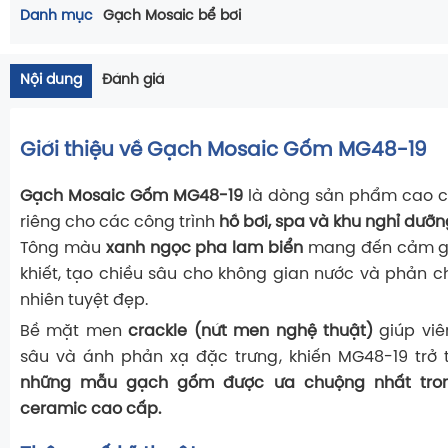
Danh mục
Gạch Mosaic bể bơi
Nội dung
Đánh giá
Giới thiệu về Gạch Mosaic Gốm MG48-19
Gạch Mosaic Gốm MG48-19
là dòng sản phẩm cao cấ
riêng cho các công trình
hồ bơi, spa và khu nghỉ dưỡn
Tông màu
xanh ngọc pha lam biển
mang đến cảm giá
khiết, tạo chiều sâu cho không gian nước và phản c
nhiên tuyệt đẹp.
Bề mặt men
crackle (nứt men nghệ thuật)
giúp viê
sâu và ánh phản xạ đặc trưng, khiến MG48-19 trở
những mẫu gạch gốm được ưa chuộng nhất tro
ceramic cao cấp.