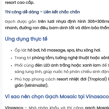
resort cao cấp.
Thi công dễ dàng – Liên kết chắc chắn
Gạch được gắn
trên lưới nhựa định hình 306×306
nhanh, đường ron đều, bám dính tốt và đảm bảo thẩ
Ứng dụng thực tế
Ốp lát
hồ bơi, hồ massage, spa, khu xông hơi
.
Trang trí
phòng tắm, tường nghệ thuật hoặc sản
Phối cùng
đèn LED ánh trắng hoặc xanh lam
để 
sáng lung linh, giúp nước hồ phản chiếu sinh độn
Phù hợp phong cách
resort nhiệt đới (Tropical)
giản (Minimalist).
Vì sao nên chọn Gạch Mosaic tại Vinasaco
Vinasaco
– Nhà nhập khẩu và thi công
gạch Mosaic,