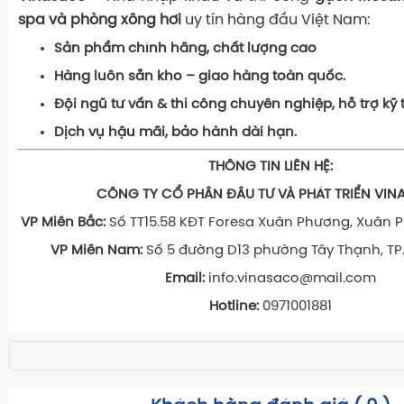
spa và phòng xông hơi
uy tín hàng đầu Việt Nam:
Sản phẩm chính hãng, chất lượng cao
Hàng luôn sẵn kho – giao hàng toàn quốc.
Đội ngũ tư vấn & thi công chuyên nghiệp, hỗ trợ kỹ t
Dịch vụ hậu mãi, bảo hành dài hạn.
THÔNG TIN LIÊN HỆ:
CÔNG TY CỔ PHẦN ĐẦU TƯ VÀ PHÁT TRIỂN VI
VP Miền Bắc:
Số TT15.58 KĐT Foresa Xuân Phương, Xuân P
VP Miền Nam:
Số 5 đường D13 phường Tây Thạnh, TP.
Email:
info.vinasaco@mail.com
Hotline:
0971001881