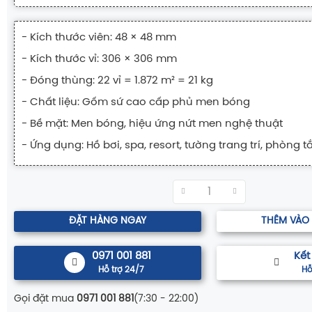
- Kích thước viên: 48 × 48 mm
- Kích thước vỉ: 306 × 306 mm
- Đóng thùng: 22 vỉ = 1.872 m² = 21 kg
- Chất liệu: Gốm sứ cao cấp phủ men bóng
- Bề mặt: Men bóng, hiệu ứng nứt men nghệ thuật
- Ứng dụng: Hồ bơi, spa, resort, tường trang trí, phòng 
ĐẶT HÀNG NGAY
THÊM VÀO
0971 001 881
Kết
Hỗ trợ 24/7
Hỗ
Gọi đặt mua
0971 001 881
(7:30 - 22:00)