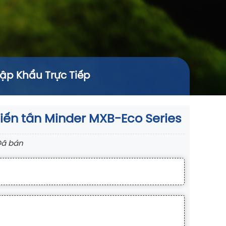
hập Khẩu Trực Tiếp
iến tần Minder MXB-Eco Series
Đã bán