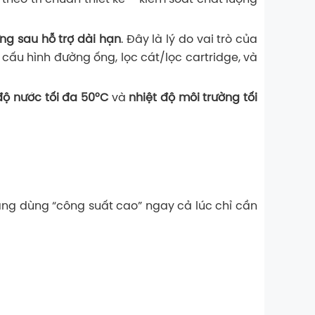
ng sau hỗ trợ dài hạn
. Đây là lý do vai trò của
cấu hình đường ống, lọc cát/lọc cartridge, và
độ nước tối đa 50°C
và
nhiệt độ môi trường tối
ang dùng “công suất cao” ngay cả lúc chỉ cần