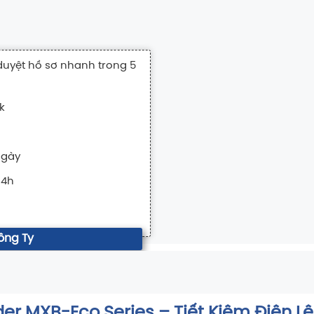
duyệt hồ sơ nhanh trong 5
k
ngày
24h
ông Ty
er MXB-Eco Series – Tiết Kiệm Điện Lê