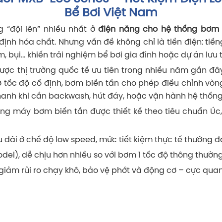
Bể Bơi Việt Nam
g “đội lên” nhiều nhất ở
điện năng cho hệ thống bơm 
nh hóa chất. Nhưng vấn đề không chỉ là tiền điện: tiến
bụi… khiến trải nghiệm bể bơi gia đình hoặc dự án lưu trú
 được thị trường quốc tế ưu tiên trong nhiều năm gần đâ
” ở tốc độ cố định, bơm biến tần cho phép điều chỉnh vò
hanh khi cần backwash, hút đáy, hoặc vận hành hệ thống
ng máy bơm biến tần được thiết kế theo tiêu chuẩn Úc, 
âu dài ở chế độ low speed, mức tiết kiệm thực tế thường 
del), dễ chịu hơn nhiều so với bơm 1 tốc độ thông thường
giảm rủi ro chạy khô, bảo vệ phớt và động cơ – cực quan