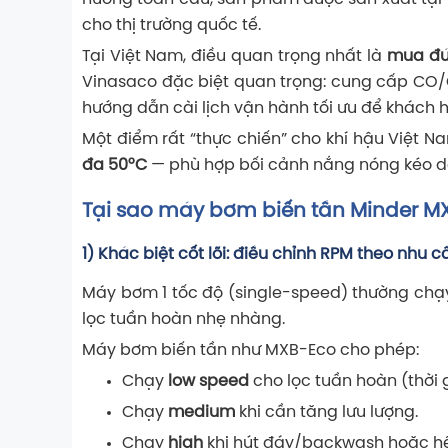
cho thị trường quốc tế.
Tại Việt Nam, điều quan trọng nhất là
mua đún
Vinasaco
đặc biệt quan trọng: cung cấp CO/CQ
hướng dẫn cài lịch vận hành tối ưu để khách hà
Một điểm rất “thực chiến” cho khí hậu Việt 
đa 50°C
— phù hợp bối cảnh nắng nóng kéo dà
Tại sao máy bơm biến tần Minder MX
1) Khác biệt cốt lõi: điều chỉnh RPM theo nhu c
Máy bơm 1 tốc độ (single-speed) thường chạy
lọc tuần hoàn nhẹ nhàng.
Máy bơm biến tần như MXB-Eco cho phép:
Chạy
low speed
cho lọc tuần hoàn (thời gi
Chạy
medium
khi cần tăng lưu lượng.
Chạy
high
khi hút đáy/backwash hoặc hệ 