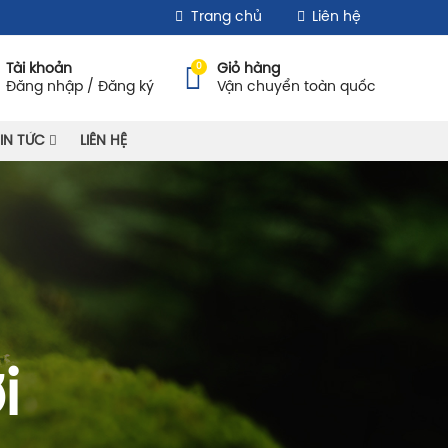
Trang chủ
Liên hệ
0
Tài khoản
Giỏ hàng
Đăng nhập / Đăng ký
Vận chuyển toàn quốc
IN TỨC
LIÊN HỆ
i