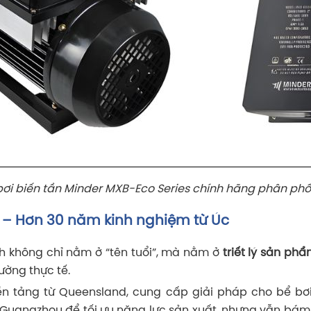
i biến tần Minder MXB-Eco Series chính hãng phân phố
– Hơn 30 năm kinh nghiệm từ Úc
nh không chỉ nằm ở “tên tuổi”, mà nằm ở
triết lý sản ph
ường thực tế.
ền tảng từ
Queensland
, cung cấp giải pháp cho bể bơ
Guangzhou
để tối ưu năng lực sản xuất, nhưng vẫn bám t