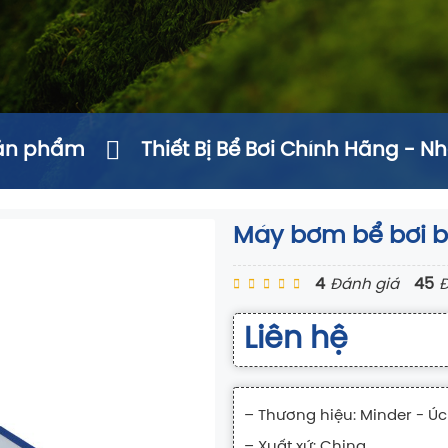
ản phẩm
Thiết Bị Bể Bơi Chính Hãng - N
Máy bơm bể bơi b
4
45
Đánh giá
Liên hệ
– Thương hiệu: Minder - Úc
– Xuất xứ: China