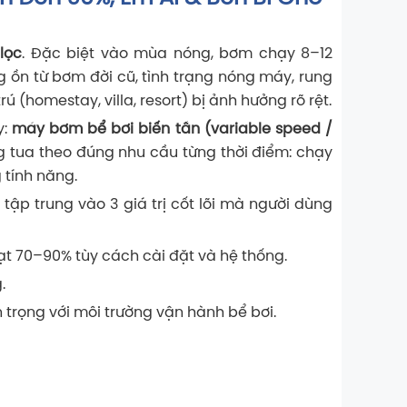
lọc
. Đặc biệt vào mùa nóng, bơm chạy 8–12
g ồn từ bơm đời cũ, tình trạng nóng máy, rung
 (homestay, villa, resort) bị ảnh hưởng rõ rệt.
y:
máy bơm bể bơi biến tần (variable speed /
ng tua theo đúng nhu cầu từng thời điểm: chạy
 tính năng.
tập trung vào 3 giá trị cốt lõi mà người dùng
đạt 70–90% tùy cách cài đặt và hệ thống.
.
 trọng với môi trường vận hành bể bơi.