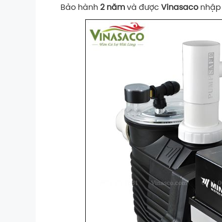
Bảo hành
2 năm
và được
Vinasaco
nhập 