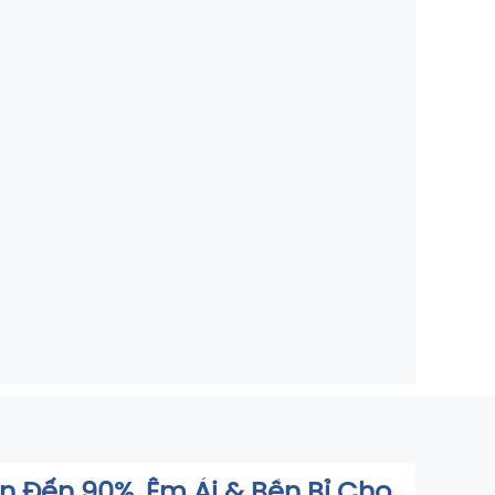
n Đến 90%, Êm Ái & Bền Bỉ Cho