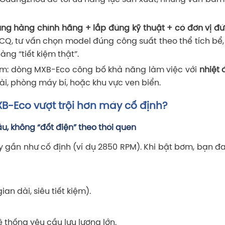
g hàng chính hãng + lắp đúng kỹ thuật + có đơn vị đứ
, tư vấn chọn model đúng công suất theo thể tích bể, 
ng “tiết kiệm thật”.
Nam: dòng MXB-Eco công bố khả năng làm việc với
nhiệt 
i, phòng máy bí, hoặc khu vực ven biển.
B-Eco vượt trội hơn máy cố định?
ầu, không “đốt điện” theo thói quen
 gần như cố định (ví dụ 2850 RPM). Khi bật bơm, bạn đ
an dài, siêu tiết kiệm).
thống yêu cầu lưu lượng lớn.