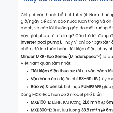
Chi phí vận hành bể bơi tại Việt Nam thườn
giờ/ngày để đảm bảo nước luôn trong và ổn đị
mạnh, và các lỗi thường gặp do môi trường ẩm, 
Vậy giải pháp tối ưu là gì? Câu trả lời đang
inverter pool pump)
. Thay vì chỉ có “bật/tắt
chậm để lọc tuần hoàn tiết kiệm điện, chạy n
Minder MXB-Eco Series (Minderspeed™)
là dò
Việt Nam quan tâm nhất:
Tiết kiệm điện thực sự
: tối ưu vận hành l
Vận hành êm
: độ ồn chỉ
63–69 dB
(tùy mo
Bảo vệ & bền bỉ
: tích hợp
PUMPSAFE
giúp 
Dòng MXB-Eco hiện có 2 model phổ biến:
MXB150-E
: 1.5HP, lưu lượng
21.6 m³/h @ 6m
MXB300-E
: 3HP, lưu lượng
33.8 m³/h @ 6m