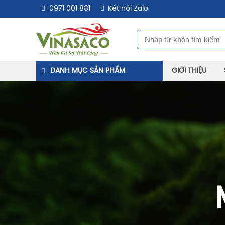
0971 001 881
Kết nối Zalo
DANH MỤC SẢN PHẨM
GIỚI THIỆU