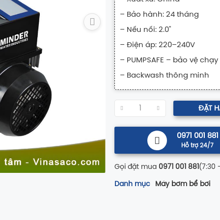
– Bảo hành: 24 tháng
– Nếu nối: 2.0"
– Điện áp: 220–240V
– PUMPSAFE – bảo vệ chạy
– Backwash thông minh
ĐẶT 
0971 001 881
Hỗ trợ 24/7
Gọi đặt mua
0971 001 881
(7:30 
Danh mục
Máy bơm bể bơi