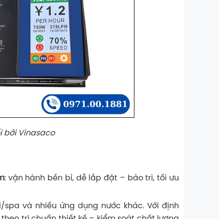
i bởi Vinasaco
ẩm
: vận hành bền bỉ, dễ lắp đặt – bảo trì, tối ưu
i/spa và nhiều ứng dụng nước khác. Với định
heo tri chuẩn thiết kế – kiểm soát chất lượng