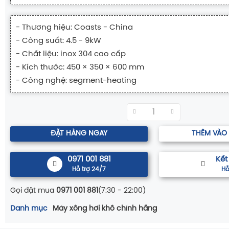
- Thương hiệu: Coasts - China
- Công suất: 4.5 - 9kW
- Chất liệu: inox 304 cao cấp
- Kích thước
:
450 × 350 × 600 mm
- Công nghệ:
segment-heating
ĐẶT HÀNG NGAY
THÊM VÀO
0971 001 881
Kết
Hỗ trợ 24/7
Hỗ
Gọi đặt mua
0971 001 881
(7:30 - 22:00)
Danh mục
Máy xông hơi khô chính hãng