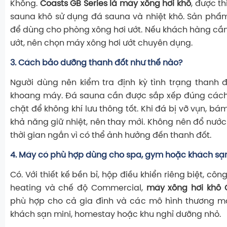
Không.
Coasts GB Series là máy xông hơi khô
, được t
sauna khô sử dụng đá sauna và nhiệt khô. Sản phẩ
để dùng cho phòng xông hơi ướt. Nếu khách hàng cầ
ướt, nên chọn máy xông hơi ướt chuyên dụng.
3. Cách bảo dưỡng thanh đốt như thế nào?
Người dùng nên kiểm tra định kỳ tình trạng thanh 
khoang máy. Đá sauna cần được sắp xếp đúng cách
chặt để không khí lưu thông tốt. Khi đá bị vỡ vụn, 
khả năng giữ nhiệt, nên thay mới. Không nên đổ nước
thời gian ngắn vì có thể ảnh hưởng đến thanh đốt.
4. Máy có phù hợp dùng cho spa, gym hoặc khách sạ
Có. Với thiết kế bền bỉ, hộp điều khiển riêng biệt, c
heating và chế độ Commercial,
máy xông hơi khô C
phù hợp cho cả gia đình và các mô hình thương mạ
khách sạn mini, homestay hoặc khu nghỉ dưỡng nhỏ.