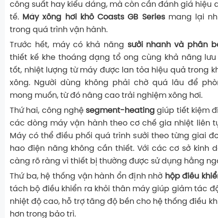
công suất hay kiểu dáng, mà còn cần đánh giá hiệu 
tế.
Máy xông hơi khô Coasts GB Series
mang lại nhiề
trong quá trình vận hành.
Trước hết, máy có khả năng
sưởi nhanh và phân b
thiết kế khe thoáng dạng tổ ong cùng khả năng lưu
tốt, nhiệt lượng từ máy được lan tỏa hiệu quả trong
xông. Người dùng không phải chờ quá lâu để phò
mong muốn, từ đó nâng cao trải nghiệm xông hơi.
Thứ hai, công nghệ
segment-heating
giúp tiết kiệm đ
các dòng máy vận hành theo cơ chế gia nhiệt liên t
Máy có thể điều phối quá trình sưởi theo từng giai đ
hao điện năng không cần thiết. Với các cơ sở kinh d
càng rõ ràng vì thiết bị thường được sử dụng hằng ng
Thứ ba, hệ thống vận hành ổn định nhờ
hộp điều khiể
tách bộ điều khiển ra khỏi thân máy giúp giảm tác đ
nhiệt độ cao, hỗ trợ tăng độ bền cho hệ thống điều kh
hơn trong bảo trì.