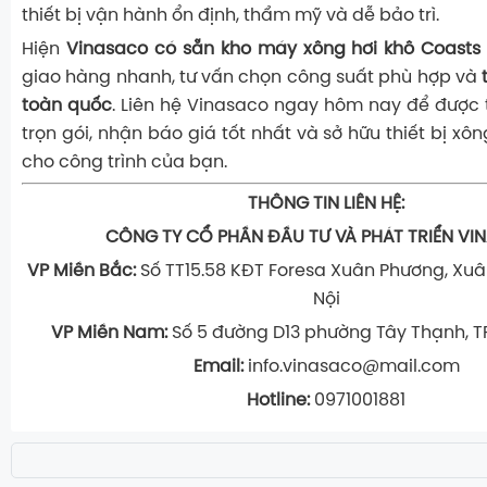
thiết bị vận hành ổn định, thẩm mỹ và dễ bảo trì.
Hiện
Vinasaco có sẵn kho máy xông hơi khô Coasts 
giao hàng nhanh, tư vấn chọn công suất phù hợp và
toàn quốc
. Liên hệ Vinasaco ngay hôm nay để được 
trọn gói, nhận báo giá tốt nhất và sở hữu thiết bị xô
cho công trình của bạn.
THÔNG TIN LIÊN HỆ:
CÔNG TY CỔ PHẦN ĐẦU TƯ VÀ PHÁT TRIỂN V
VP Miền Bắc:
Số TT15.58 KĐT Foresa Xuân Phương, Xuâ
Nội
VP Miền Nam:
Số 5 đường D13 phường Tây Thạnh, TP
Email:
info.vinasaco@mail.com
Hotline:
0971001881