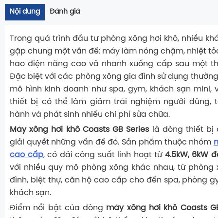
Nội dung
Đánh giá
Trong quá trình đầu tư phòng xông hơi khô, nhiều k
gặp chung một vấn đề: máy làm nóng chậm, nhiệt tỏa
hao điện năng cao và nhanh xuống cấp sau một thờ
Đặc biệt với các phòng xông gia đình sử dụng thườn
mô hình kinh doanh như spa, gym, khách sạn mini, v
thiết bị có thể làm giảm trải nghiệm người dùng, 
hành và phát sinh nhiều chi phí sửa chữa.
Máy xông hơi khô Coasts GB Series
là dòng thiết bị 
giải quyết những vấn đề đó. Sản phẩm thuộc nhóm
m
cao cấp
, có dải công suất linh hoạt từ
4.5kW, 6kW 
với nhiều quy mô phòng xông khác nhau, từ phòng 
đình, biệt thự, căn hộ cao cấp cho đến spa, phòng 
khách sạn.
Điểm nổi bật của dòng
máy xông hơi khô Coasts G