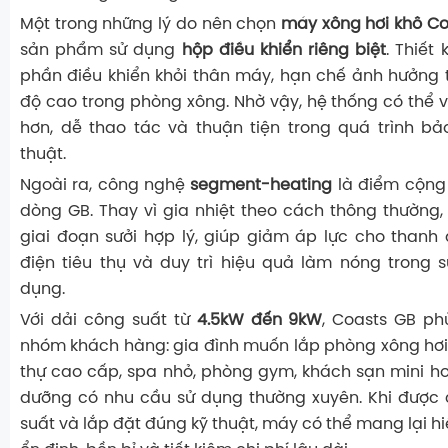
Một trong những lý do nên chọn
máy xông hơi khô Co
sản phẩm sử dụng
hộp điều khiển riêng biệt
. Thiết
phần điều khiển khỏi thân máy, hạn chế ảnh hưởng tr
độ cao trong phòng xông. Nhờ vậy, hệ thống có thể 
hơn, dễ thao tác và thuận tiện trong quá trình bảo 
thuật.
Ngoài ra, công nghệ
segment-heating
là điểm cộng
dòng GB. Thay vì gia nhiệt theo cách thông thường,
giai đoạn sưởi hợp lý, giúp giảm áp lực cho thanh đ
điện tiêu thụ và duy trì hiệu quả làm nóng trong s
dụng.
Với dải công suất từ
4.5kW đến 9kW
, Coasts GB ph
nhóm khách hàng: gia đình muốn lắp phòng xông hơi k
thự cao cấp, spa nhỏ, phòng gym, khách sạn mini h
dưỡng có nhu cầu sử dụng thường xuyên. Khi được
suất và lắp đặt đúng kỹ thuật, máy có thể mang lại 