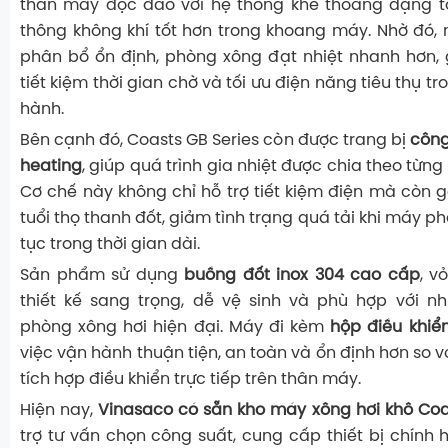
thân máy độc đáo với hệ thống khe thoáng dạng tổ
thông không khí tốt hơn trong khoang máy. Nhờ đó, 
phân bổ ổn định, phòng xông đạt nhiệt nhanh hơn,
tiết kiệm thời gian chờ và tối ưu điện năng tiêu thụ tr
hành.
Bên cạnh đó, Coasts GB Series còn được trang bị
công
heating
, giúp quá trình gia nhiệt được chia theo từng 
Cơ chế này không chỉ hỗ trợ tiết kiệm điện mà còn 
tuổi thọ thanh đốt, giảm tình trạng quá tải khi máy ph
tục trong thời gian dài.
Sản phẩm sử dụng
buồng đốt inox 304 cao cấp
, v
thiết kế sang trọng, dễ vệ sinh và phù hợp với n
phòng xông hơi hiện đại. Máy đi kèm
hộp điều khiển
việc vận hành thuận tiện, an toàn và ổn định hơn so
tích hợp điều khiển trực tiếp trên thân máy.
Hiện nay,
Vinasaco có sẵn kho máy xông hơi khô Coa
trợ tư vấn chọn công suất, cung cấp thiết bị chính