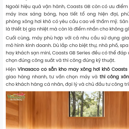
Ngoài hiệu quả vận hành, Coasts GB còn có ưu điểm v
máy inox sáng bóng, họa tiết tổ ong hiện đại, ph
phòng xông hơi khô có yêu cầu cao về thẩm mỹ. Sả
là thiết bị gia nhiệt mà còn là điểm nhấn cho không 
Cuối cùng, máy phù hợp với cả nhu cầu sử dụng gia 
mô hình kinh doanh. Dù lắp cho biệt thự, nhà phố, s
hay khách sạn mini, Coasts GB Series đều có thể đáp
chọn đúng công suất và thi công đúng kỹ thuật.
Hiện
Vinasaco có sẵn kho máy xông hơi khô Coasts 
giao hàng nhanh, tư vấn chọn máy và
thi công xô
cho khách hàng cá nhân, đại lý và chủ đầu tư công trì