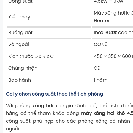
Công suất
4.5kW – 9kW
Máy xông hơi kh
Kiểu máy
Heater
Buồng đốt
Inox 304# cao c
Vỏ ngoài
CON6
Kích thước D x R x C
450 × 350 × 60
Chứng nhận
CE
Bảo hành
1 năm
Gợi ý chọn công suất theo thể tích phòng
Với phòng xông hơi khô gia đình nhỏ, thể tích kho
hàng có thể tham khảo dòng
máy xông hơi khô 4.
công suất phù hợp cho các phòng xông cá nhân h
người.