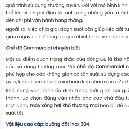
quá trình sử dụng thường xuyên. Đối với mô hình kinh 
thế lớn vì chi phí điện là một trong những yếu tố ản
đến chi phí vận hành hằng tháng.
Ngoài ra, việc chia giai đoạn sưởi còn giúp kéo dài tu
giảm nguy cơ hư hỏng do quá nhiệt hoặc vận hành sai
Chế độ Commercial chuyên biệt
Một ưu điểm quan trọng khác của dòng GB là khả n
cầu sử dụng thương mại. Với
chế độ Commercial c
phù hợp cho các không gian có tần suất sử dụng ca
gym, khách sạn, resort mini hoặc khu chăm sóc sức k
Khả năng vận hành ổn định trong thời gian dài gi
thành lựa chọn đáng cân nhắc cho các chủ đầu t
một dòng
máy xông hơi khô thương mại
bền bỉ, dễ q
suất tốt.
Vật liệu cao cấp: buồng đốt inox 304