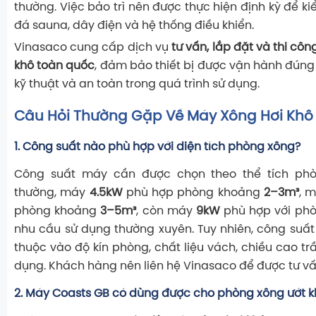
thường. Việc bảo trì nên được thực hiện định kỳ để ki
đá sauna, dây điện và hệ thống điều khiển.
Vinasaco cung cấp dịch vụ
tư vấn, lắp đặt và thi cô
khô toàn quốc
, đảm bảo thiết bị được vận hành đúng
kỹ thuật và an toàn trong quá trình sử dụng.
Câu Hỏi Thường Gặp Về Máy Xông Hơi Khô
1. Công suất nào phù hợp với diện tích phòng xông?
Công suất máy cần được chọn theo thể tích phò
thường, máy
4.5kW
phù hợp phòng khoảng
2
–3m³
, 
phòng khoảng
3
–5m³
, còn máy
9kW
phù hợp với phò
nhu cầu sử dụng thường xuyên. Tuy nhiên, công suất
thuộc vào độ kín phòng, chất liệu vách, chiều cao tr
dụng. Khách hàng nên liên hệ Vinasaco để được tư vấ
2. Máy Coasts GB có dùng được cho phòng xông ướt 