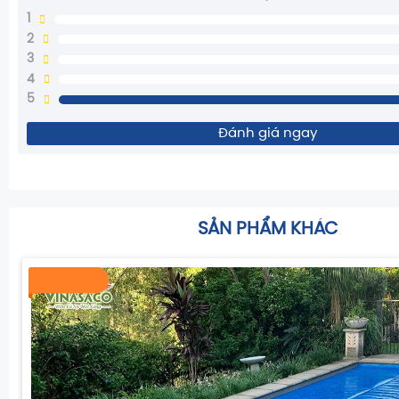
1
2
3
4
5
Đánh giá ngay
SẢN PHẨM KHÁC