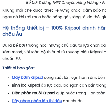
Bể bơi
Trường THPT Chuyên Hùng Vương - P
Khung mái che được thiết kế vững chắc, đảm bảo họ
ngay cả khi trời mưa hoặc nắng gắt, tăng tối đa thời g
Hệ thống thiết bị – 100% Kripsol chính hã
châu Âu
Dù là bể bơi trường học, nhưng chủ đầu tư lựa chọn c
kém resort
, với toàn bộ thiết bị từ thương hiệu
Kripsol 
chuẩn EU.
Thiết bị bao gồm:
Máy bơm Kripsol
công suất lớn, vận hành êm, bền 
Bình lọc Kripsol
áp lực cao, lọc sạch cặn bẩn trong
Điện phân muối Kripsol
giúp nước trong – an toàn
Dây phao phân làn thi đấu
đạt chuẩn