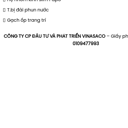
T.bị đài phun nước
Gạch ốp trang trí
CÔNG TY CP ĐẦU TƯ VÀ PHÁT TRIỂN VINASACO
– Giấy ph
0109477993