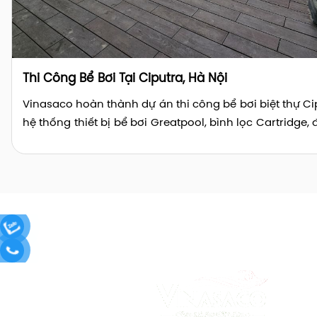
Thi Công Bể Bơi Tại Ciputra, Hà Nội
Vinasaco hoàn thành dự án thi công bể bơi biệt thự Cip
hệ thống thiết bị bể bơi Greatpool, bình lọc Cartridge,
và điện phân muối Laswim. Đơn vị thi công bể bơi uy
mang lại không gian thư giãn đẳng cấp cho gia đình. 
thi công bể bơi Ciputra ngay!