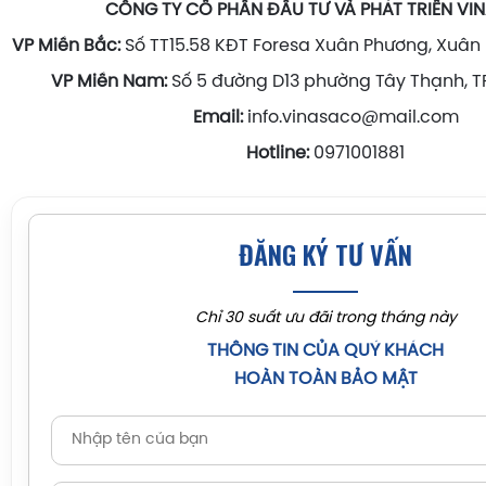
CÔNG TY CỔ PHẦN ĐẦU TƯ VÀ PHÁT TRIỂN V
VP Miền Bắc:
Số TT15.58 KĐT Foresa Xuân Phương, Xuân 
VP Miền Nam:
Số 5 đường D13 phường Tây Thạnh, TP
Email:
info.vinasaco@mail.com
Hotline:
0971001881
ĐĂNG KÝ TƯ VẤN
Chỉ 30 suất ưu đãi trong tháng này
THÔNG TIN CỦA QUÝ KHÁCH
HOÀN TOÀN BẢO MẬT