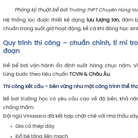
Phòng kỹ thuật bể bơi
Trường THPT Chuyên Hùng Vư
Hệ thống lọc được thiết kế dạng
lưu lượng lớn
, đảm b
chuẩn trong suốt giờ hoạt động, kể cả khi đông học sin
Quy trình thi công – chuẩn chỉnh, tỉ mỉ t
đoạn
Để bể bơi vận hành ổn định suốt hàng chục năm, Vi
từng bước theo tiêu chuẩn
TCVN & Châu Âu
.
Thi công kết cấu – bền vững như một công trình thể th
Bể bơi trường học có yêu cầu cao về độ bền, khả n
chống thấm.
Đội ngũ Vinasaco đã kết hợp chặt chẽ với nhà thầu xâ
Gia cố thép dày
Đổ bê tông liền mạch