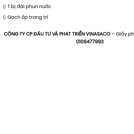
T.bị đài phun nước
Gạch ốp trang trí
CÔNG TY CP ĐẦU TƯ VÀ PHÁT TRIỂN VINASACO
– Giấy ph
0109477993