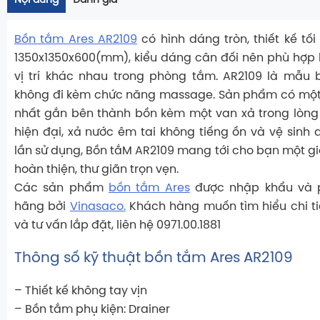
Nội dung
Đánh giá
Bồn tắm Ares AR2109
có hình dáng tròn, thiết kế tối
1350x1350x600(mm), kiểu dáng cân đối nên phù hợp l
vị trí khác nhau trong phòng tắm. AR2109 là mẫu 
không đi kèm chức năng massage. Sản phẩm có một 
nhất gắn bên thành bồn kèm một van xả trong lòng
hiện đại, xả nước êm tai không tiếng ồn và vệ sinh
lần sử dụng, Bồn tắM AR2109 mang tới cho bạn một g
hoàn thiện, thư giãn trọn vẹn.
Các sản phẩm
bồn tắm Ares
được nhập khẩu và p
hãng bởi
Vinasaco.
Khách hàng muốn tìm hiểu chi ti
và tư vấn lắp đặt, liên hệ 0971.00.1881
Thông số kỹ thuật bồn tắm Ares AR2109
– Thiết kế không tay vịn
– Bồn tắm phụ kiện: Drainer