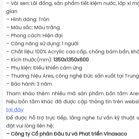
– Vòi sen: Lõi đồng, sản phẩm tiết kiệm nước, lớp xi mạ
gian
– Hình dáng: Tròn
– Màu sắc: Màu trắng
– Phong cách: Hiện đại
– Công năng sử dụng: 1 người
– Chất liệu: 100% Acrylic cao cấp, chống bám bẩn, k
– Kích thước(mm):
1350x1350x600
– Phụ kiện: Điều khiển cảm ứng
– Thương hiệu Ares, công nghệ Đức sản xuất tại Trun
– Bảo hành: 3 năm
Tham khảo thêm nhiều mã sản phẩm bồn tắm Ares
hiệu bồn tắm khác đã được cập thông tin trên webs
tại đây
Để được hỗ trợ trực tiếp, lắng nghe tư vấn kỹ thuật 
đặt vui lòng liên hệ:
– Công ty Cổ phần Đầu tư và Phát triển Vinasaco