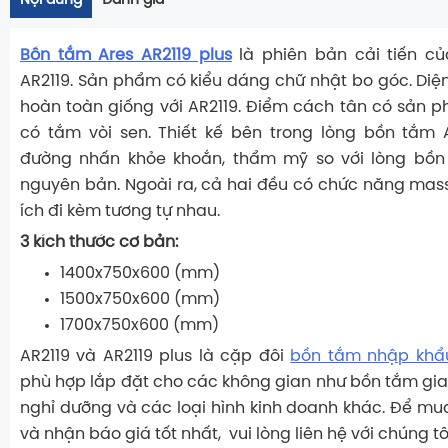
Nội dung
Đánh giá
Bồn tắm Ares AR2119 plus
là phiên bản cải tiến 
AR2119. Sản phẩm có kiểu dáng chữ nhật bo góc. Di
hoàn toàn giống với AR2119. Điểm cách tân có sản 
có tắm vòi sen. Thiết kế bên trong lòng bồn tắm 
đường nhấn khỏe khoắn, thẩm mỹ so với lòng bồn 
nguyên bản. Ngoài ra, cả hai đều có chức năng mas
ích đi kèm tương tự nhau.
3 kích thước cơ bản:
1400x750x600 (mm)
1500x750x600 (mm)
1700x750x600 (mm)
AR2119 và AR2119 plus là cặp đôi
bồn tắm nhập khẩ
phù hợp lắp đặt cho các không gian như bồn tắm gia 
nghỉ dưỡng và các loại hình kinh doanh khác. Để 
và nhận báo giá tốt nhất, vui lòng liên hệ với chúng t