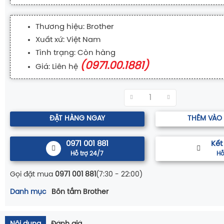
Thương hiệu: Brother
Xuất xứ: Việt Nam
Tình trạng: Còn hàng
(0971.00.1881)
Giá: Liên hệ
ĐẶT HÀNG NGAY
THÊM VÀO
0971 001 881
Kết
Hỗ trợ 24/7
Hỗ
Gọi đặt mua
0971 001 881
(7:30 - 22:00)
Danh mục
Bồn tắm Brother