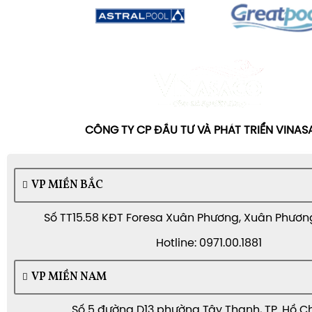
CÔNG TY CP ĐẦU TƯ VÀ PHÁT TRIỂN VINA
VP MIỀN BẮC
Số TT15.58 KĐT Foresa Xuân Phương, Xuân Phương,
Hotline: 0971.00.1881
VP MIỀN NAM
Số 5 đường D13 phường Tây Thạnh, TP. Hồ C