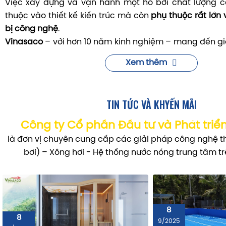
Việc xây dựng và vận hành một hồ bơi chất lượng c
thuộc vào thiết kế kiến trúc mà còn
phụ thuộc rất lớn 
bị công nghệ
.
Vinasaco
– với hơn 10 năm kinh nghiệm – mang đến g
thiết bị bể bơi
chính hãng
, hỗ trợ
thiết kế – lắp đặt – 
Xem thêm
trọn gói
cho mọi công trình từ
hồ bơi gia đình, biệt thự 
trường học, khu vui chơi, du thuyền đến hồ bơi thi đấu q
TIN TỨC VÀ KHYẾN MÃI
Công ty Cổ phần Đầu tư và Phát triể
là đơn vị chuyên cung cấp các giải pháp công nghệ th
bơi) – Xông hơi - Hệ thống nước nóng trung tâm t
8
8
9/2025