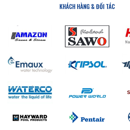
Robot vệ sinh tự động:
lựa chọn lý tưởng cho h
KHÁCH HÀNG & ĐỐI TÁC
thương mại, giúp tiết kiệm thời gian & chi phí nhâ
Bộ test nhanh pH, Clo:
kiểm tra chất lượng nước địn