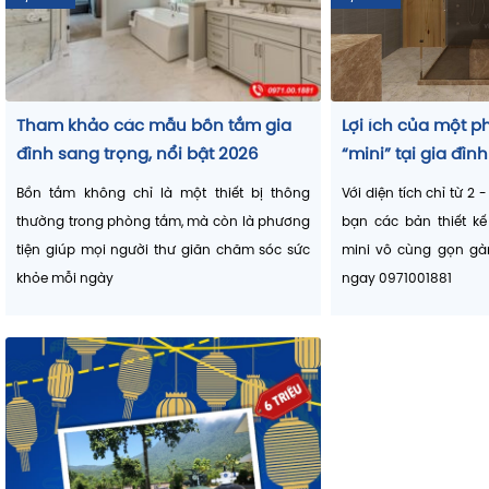
Phòng kỹ thuật bể bơi trường quốc tế Shattuck-St. Mar
School Vietnam do Vinasaco lắp đặt
👉
Lời khuyên:
Tham khảo các mẫu bồn tắm gia
Lợi ích của một p
Chọn máy bơm và bình lọc phù hợp dung tích hồ bơi 
đình sang trọng, nổi bật 2026
“mini” tại gia đình
điện năng và kéo dài tuổi thọ thiết bị.
Bồn tắm không chỉ là một thiết bị thông
Với diện tích chỉ từ 2
Thiết bị xử lý nước
– Giữ nước luôn an toàn và tinh khiết
thường trong phòng tắm, mà còn là phương
bạn các bản thiết k
Ngoài lọc cơ học, hồ bơi cần được xử lý hóa học và 
tiện giúp mọi người thư giãn chăm sóc sức
mini vô cùng gọn gàn
bảo an toàn sức khỏe.
khỏe mỗi ngày
ngay 0971001881
Máy điện phân muối:
– Sử dụng muối tinh khiết tạo Clo tự nhiên, an t
tiết kiệm hóa chất.
Thiết bị khử trùng bằng UV:
– Tiêu diệt vi khuẩn, vi sinh vật gây bệnh mà k
mùi vị nước.
Máy bơm định lượng hóa chất :