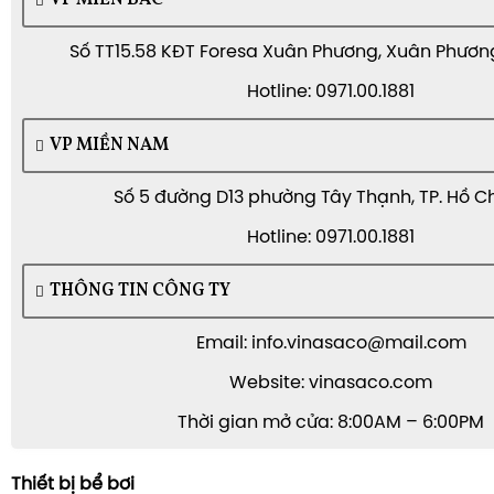
VP MIỀN BẮC
Số TT15.58 KĐT Foresa Xuân Phương, Xuân Phương,
Hotline: 0971.00.1881
VP MIỀN NAM
Số 5 đường D13 phường Tây Thạnh, TP. Hồ C
Hotline: 0971.00.1881
Bộ thiết bị cứu hộ bể bơi
THÔNG TIN CÔNG TY
Hệ thống chiếu sáng
& trang trí
Email: info.vinasaco@mail.com
Đèn LED âm nước, đèn đổi màu RGB:
mang lại vẻ đ
Website: vinasaco.com
tượng cho hồ bơi về đêm.
Thời gian mở cửa: 8:00AM – 6:00PM
Đèn sợi quang, đài phun nước, hệ thống nhảy nư
nhấn độc đáo cho không gian hồ bơi.
Thiết bị bể bơi