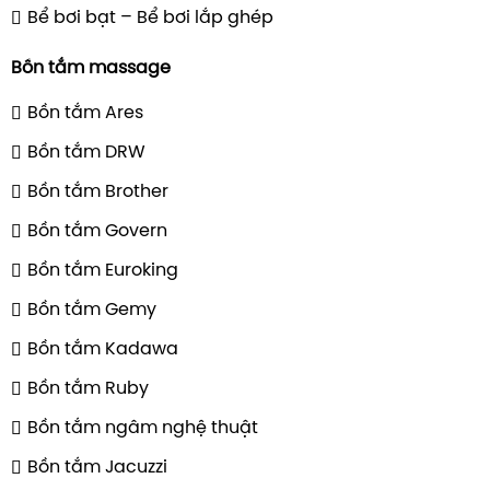
Bể bơi bạt – Bể bơi lắp ghép
Các thương hiệu thiết bị bể bơi được Vina
Bồn tắm massage
Chọn đúng thương hiệu đồng nghĩa với việc
giảm rủi ro
thọ công trình
.
Bồn tắm Ares
Bồn tắm DRW
Thương hiệu
Giới 
Bồn tắm Brother
Có trụ sở chính t
chuyên sản xuất c
Bồn tắm Govern
bể bơi, thủy cung
Bồn tắm Euroking
và spa. Với mạng 
Bồn tắm Gemy
trên hơn 40 quốc
chuyền sản xuất
Bồn tắm Kadawa
Thiết bị bể bơi Waterco
nghệ hiện đại, c
Bồn tắm Ruby
Waterco luôn đả
lượng theo tiêu c
Bồn tắm ngâm nghệ thuật
Điểm mạnh của hã
Bồn tắm Jacuzzi
tiết kiệm năng lư