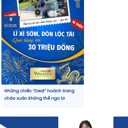
– Tự động châm Clo, điều chỉnh pH, kiềm… giúp
và chính xác.
8
Hệ thống đo & điều khiển tự động:
9/2025
– Giám sát các chỉ số pH, ORP, độ mặn, kết nối với
xa.
Những chiếc “Deal” hoành tráng
chào xuân không thể ngó lơ