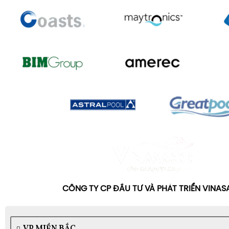
Bộ dụng cụ vệ sinh 6 món
Thiết bị cứu hộ & an toàn
Phao cứu sinh, ghế quan sát, sào cứu hộ, biển báo,
an toàn đặc biệt cho bể bơi công cộng.
Hệ thống báo động và camera giám sát:
bảo vệ
không biết bơi.
CÔNG TY CP ĐẦU TƯ VÀ PHÁT TRIỂN VINA