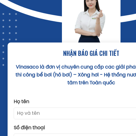
Hệ thống khử khuẩn điện phân muối kết hợp UV Trường
NHẬN BÁO GIÁ CHI TIẾT
Thiết bị phụ trợ bể bơ
i – Tối ưu vận hành & nâng tầm t
Vinasaco
là đơn vị chuyên cung cấp các giải ph
Thang inox, đầu hút vệ sinh, nắp thu đáy, đầu trả
thi công bể bơi (hồ bơi) – Xông hơi - Hệ thống nư
Máy bơm sục Jacuzzi, thác nước inox, đầu phu
tâm trên Toàn quốc
(Laminar Jet), cây nấm, ghế massage....
Hệ thống gia nhiệt (Heat Pump) & bạt phủ hồ:
giú
Họ tên
tiết kiệm năng lượng và hạn chế bụi bẩn.
Số điện thoại