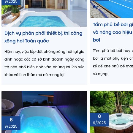
9/2025
Tấm phủ bể bơi g
và nâng cao hiệu
Dịch vụ phân phối thiết bị, thi công
bơi
xông hơi Toàn quốc
Tấm phủ bể bơi hay c
Hiện nay, việc lắp đặt phòng xông hơi tại gia
Sứ mệnh của Vinasaco:
bơi là một phụ kiện c
đình hoặc các cơ sở kinh doanh ngày càng
Mang tới cho khách hàng Việt Nam
những thiết bị
kế để che phủ bề mặt
trở nên phổ biến nhờ vào những lợi ích sức
chính hãng, chất lượng vượt trội, tối ưu chi phí và đả
sử dụng
khỏe và tinh thần mà nó mang lại
bền bỉ – tiện nghi
cho người sử dụng.
Thiết bị bể bơi gồm những gì?
Khi đầu tư hồ bơi, việc hiểu rõ từng hạng mục thiết bị 
quản lý tốt ngân sách và lựa chọn giải pháp phù hợp
.
8
Dưới đây là các nhóm thiết bị chính cho bể bơi hiện đại
8
9/2025
9/2025
Hệ thống lọc nước – “Trái tim” của hồ bơi