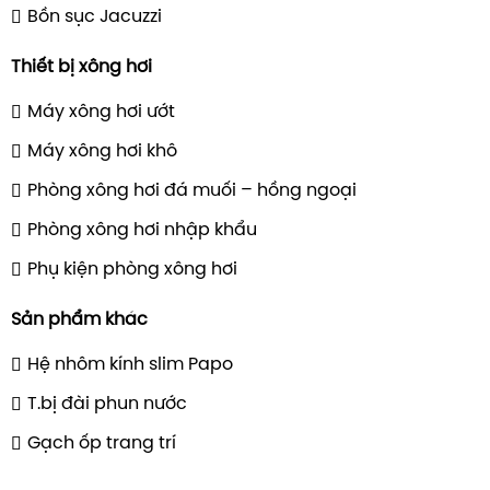
Bồn sục Jacuzzi
bảo hành uy tín 
Thiết bị xông hơi
Với hơn 40 năm k
Emaux là thương 
Máy xông hơi ướt
trụ sở tại Hong Ko
Máy xông hơi khô
các sản phẩm bơm,
chiếu sáng, xử lý
Phòng xông hơi đá muối – hồng ngoại
hồ bơi. Nhà máy 
Phòng xông hơi nhập khẩu
Thiết bị bể bơi Emaux
hơn 100.000 m², 
quản lý chất lượ
Phụ kiện phòng xông hơi
chứng chỉ CE, TUV
Sản phẩm khác
phân phối đến hơ
và được ưa chuộn
Hệ nhôm kính slim Papo
dạng sản phẩm, g
T.bị đài phun nước
và hỗ trợ kỹ thuật 
Gạch ốp trang trí
Xuất xứ từ Tây Ba
hiện diện tại hơn