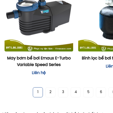
Máy bơm bể bơi Emaux E-Turbo
Bình lọc bể bơi
Variable Speed Series
Liê
Liên hệ
1
2
3
4
5
6