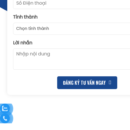
Tỉnh thành
Chọn tỉnh thành
Lời nhắn
ĐĂNG KÝ TƯ VẤN NGAY
Thang SF315 được Vinasaco lắp đặt tại Du Thuyền Lun
Dụng cụ vệ sinh
– Duy trì bể bơi luôn sạch sẽ
Vợt vớt rác, chổi cọ, ống mềm, bàn hút đáy…