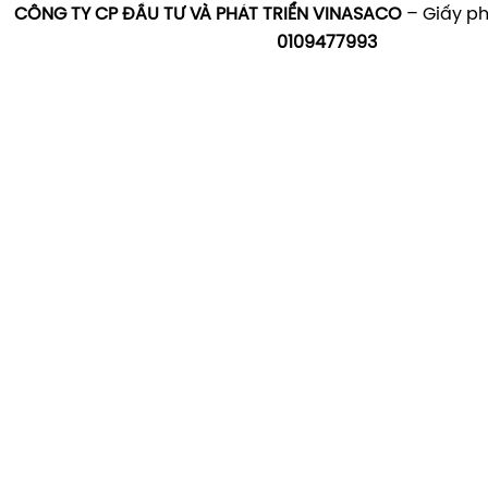
CÔNG TY CP ĐẦU TƯ VÀ PHÁT TRIỂN VINASACO
– Giấy ph
một trong những 
0109477993
hàng đầu về thiết 
châu Âu. Sản ph
máy bơm, bình lọc
Thiết bị bể bơi Kripsol
khử trùng, được s
chuẩn châu Âu với
Thế mạnh của Kri
lượng châu Âu, t
lâu dài và hệ th
rộng rãi trên toàn
Với hơn 28 năm k
sản xuất thiết bị 
trở thành một thư
tiếng tại Úc và n
Các sản phẩm đư
dây chuyền hiện đ