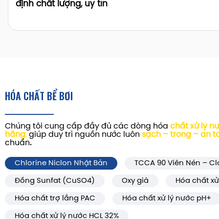
định chất lượng, uy tín
HÓA CHẤT BỂ BƠI
Chúng tôi cung cấp đầy đủ các dòng hóa
chất xử lý n
hãng
,
giúp duy trì nguồn nước luôn
sạch – trong – an t
chuẩn
.
Chlorine Niclon Nhật Bản
TCCA 90 Viên Nén – Cl
Đồng Sunfat (CuSO4)
Oxy già
Hóa chất xử
Hóa chất trợ lắng PAC
Hóa chất xử lý nước pH+
Hóa chất xử lý nước HCL 32%