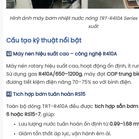
Hình ảnh máy bơm nhiệt nước nóng
TRT-R410A Series
xuất
Cấu tạo kỹ thuật nổi bật
1️⃣ Máy nén hiệu suất cao – công nghệ R410A
Máy nén rotary hiệu suất cao, hoạt động ổn định, ít ru
Sử dụng gas
R410A/650–1200g
, máy đạt
COP trung bì
đương tiết kiệm điện năng 70–75% so với bình điện.
2️⃣ Tích hợp bơm tuần hoàn RS15
Toàn bộ dòng TRT-R410A đều được
tích hợp sẵn bơm
6 hoặc RS15-7
, giúp:
Lưu lượng nước tuần hoàn ổn định từ
0.99–1.68 m
Giảm tổn thất áp lực, vận hành êm ái.