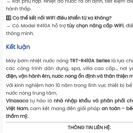
→ Rất phù hợp. Nhiệt độ nước ra ổn định, tiết kiệm đi
hành thấp.
5️⃣ Có thể kết nối WiFi điều khiển từ xa không?
→ Có. Model R410A hỗ trợ
tùy chọn nâng cấp WiFi
, đ
thông minh.
Kết luận
Máy bơm nhiệt nước nóng
TRT-R410A Series
là lựa c
các công trình dân dụng, spa, villa cao cấp… nơi 
điện, vận hành êm, nước nóng ổn định và thân thiện m
Với kinh nghiệm hơn 10 năm trong lĩnh vực thiết bị bể
nước nóng trung tâm,
Vinasaco
tự hào là
nhà nhập khẩu và phân phối chí
Việt Nam
, cam kết mang đến giải pháp
an toàn – bền
thẩm mỹ.
THÔNG TIN LIÊN HỆ: