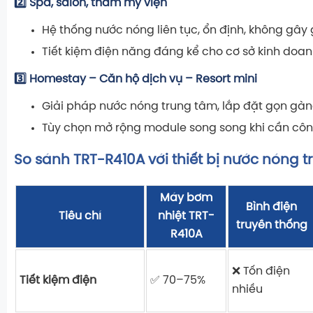
2️⃣ Spa, salon, thẩm mỹ viện
Hệ thống nước nóng liên tục, ổn định, không gây
Tiết kiệm điện năng đáng kể cho cơ sở kinh doan
3️⃣ Homestay – Căn hộ dịch vụ – Resort mini
Giải pháp nước nóng trung tâm, lắp đặt gọn gàng,
Tùy chọn mở rộng module song song khi cần công
So sánh TRT-R410A với thiết bị nước nóng 
Máy bơm
Bình điện
Tiêu chí
nhiệt TRT-
truyền thống
R410A
❌ Tốn điện
Tiết kiệm điện
✅ 70–75%
nhiều