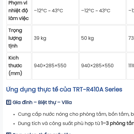
Phạm vi
nhiệt độ
–12°C ~ 43°C
–12°C ~ 43°C
–1
làm việc
Trọng
lượng
39 kg
50 kg
73
tịnh
Kích
thước
940×285×550
940×285×550
11
(mm)
Ứng dụng thực tế của TRT-R410A Series
1️⃣ Gia đình – Biệt thự – Villa
Cung cấp nước nóng cho phòng tắm, bồn tắm, bếp
Dung tích và công suất phù hợp từ
1–3 phòng tắ