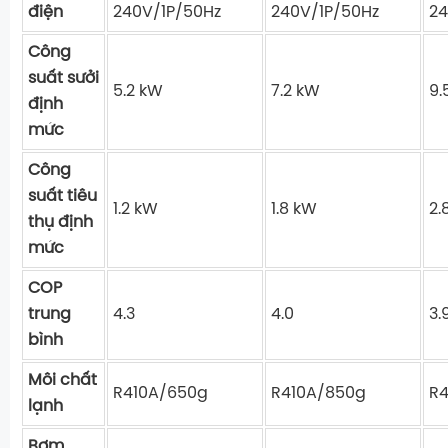
điện
240V/1P/50Hz
240V/1P/50Hz
24
Công
suất sưởi
5.2 kW
7.2 kW
9.
định
mức
Công
suất tiêu
1.2 kW
1.8 kW
2.
thụ định
mức
COP
trung
4.3
4.0
3.
bình
Môi chất
R410A/650g
R410A/850g
R4
lạnh
Bơm