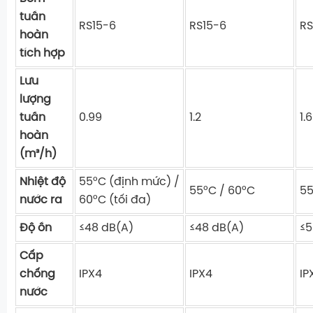
tuần
RS15-6
RS15-6
RS
hoàn
tích hợp
Lưu
lượng
tuần
0.99
1.2
1.
hoàn
(m³/h)
Nhiệt độ
55°C (định mức) /
55°C / 60°C
55
nước ra
60°C (tối đa)
Độ ồn
≤48 dB(A)
≤48 dB(A)
≤5
Cấp
chống
IPX4
IPX4
IP
nước