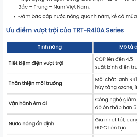
Bắc – Trung – Nam Việt Nam.
Đảm bảo cấp nước nóng quanh năm, kể cả mùa
Ưu điểm vượt trội của TRT-R410A Series
Tính năng
Mô tả c
COP lên đến 4.5 –
Tiết kiệm điện vượt trội
suất bình điện t
Môi chất lạnh R4
Thân thiện môi trường
hủy tầng ozone, ít
Công nghệ giảm ồ
Vận hành êm ái
độ ồn thấp hơn 5
Giữ nhiệt tốt, c
Nước nóng ổn định
60°C liên tục