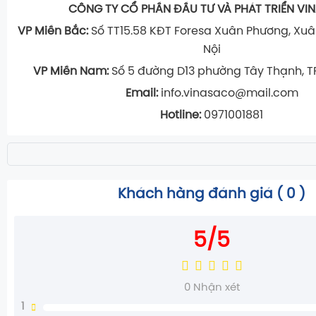
CÔNG TY CỔ PHẦN ĐẦU TƯ VÀ PHÁT TRIỂN V
VP Miền Bắc:
Số TT15.58 KĐT Foresa Xuân Phương, Xuâ
Nội
VP Miền Nam:
Số 5 đường D13 phường Tây Thạnh, TP
Email:
info.vinasaco@mail.com
Hotline:
0971001881
Khách hàng đánh giá (
0
)
5/5
0
Nhận xét
1