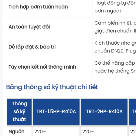
Hoạt động tự độ
Tích hợp bơm tuần hoàn
bơm ngoài
Cảm biến nhiệt, 
An toàn tuyệt đối
giật điện chuẩn 
Kích thước nhỏ gọ
Dễ lắp đặt & bảo trì
chuẩn DN20, Plug
Có thể nâng cấp 
Tùy chọn kết nối thông minh
hoặc hệ thống S
Bảng thông số kỹ thuật chi tiết
Thông
số kỹ
TRT-1.5HP-R410A
TRT-2HP-R410A
T
thuật
Nguồn
220–
220–
2