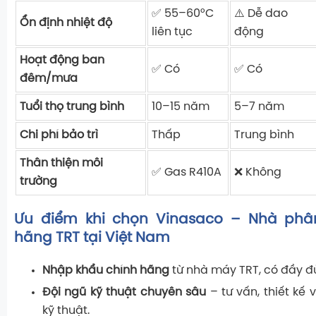
✅ 55–60°C
⚠️ Dễ dao
Ổn định nhiệt độ
liên tục
động
Hoạt động ban
✅ Có
✅ Có
đêm/mưa
Tuổi thọ trung bình
10–15 năm
5–7 năm
Chi phí bảo trì
Thấp
Trung bình
Thân thiện môi
✅ Gas R410A
❌ Không
trường
Ưu điểm khi chọn Vinasaco – Nhà phâ
hãng TRT tại Việt Nam
Nhập khẩu chính hãng
từ nhà máy TRT, có đầy 
Đội ngũ kỹ thuật chuyên sâu
– tư vấn, thiết kế
kỹ thuật.