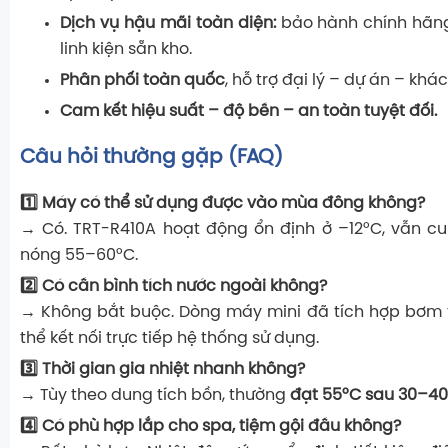
Dịch vụ hậu mãi toàn diện:
bảo hành chính hãng,
linh kiện sẵn kho.
Phân phối toàn quốc
, hỗ trợ đại lý – dự án – kh
Cam kết hiệu suất – độ bền – an toàn tuyệt đối.
Câu hỏi thường gặp (FAQ)
1️⃣ Máy có thể sử dụng được vào mùa đông không?
→ Có. TRT-R410A hoạt động ổn định ở –12°C, vẫn c
nóng 55–60°C.
2️⃣ Có cần bình tích nước ngoài không?
→ Không bắt buộc. Dòng máy mini đã tích hợp bơm 
thể kết nối trực tiếp hệ thống sử dụng.
3️⃣ Thời gian gia nhiệt nhanh không?
→ Tùy theo dung tích bồn, thường
đạt 55°C sau 30–40
4️⃣ Có phù hợp lắp cho spa, tiệm gội đầu không?