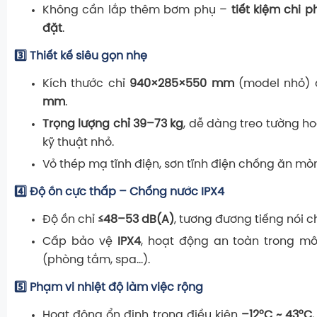
Không cần lắp thêm bơm phụ –
tiết kiệm chi p
đặt
.
3️⃣ Thiết kế siêu gọn nhẹ
Kích thước chỉ
940×285×550 mm
(model nhỏ)
mm
.
Trọng lượng chỉ 39–73 kg
, dễ dàng treo tường h
kỹ thuật nhỏ.
Vỏ thép mạ tĩnh điện, sơn tĩnh điện chống ăn mòn
4️⃣ Độ ồn cực thấp – Chống nước IPX4
Độ ồn chỉ
≤48–53 dB(A)
, tương đương tiếng nói 
Cấp bảo vệ
IPX4
, hoạt động an toàn trong mô
(phòng tắm, spa…).
5️⃣ Phạm vi nhiệt độ làm việc rộng
Hoạt động ổn định trong điều kiện
–12°C ~ 43°C