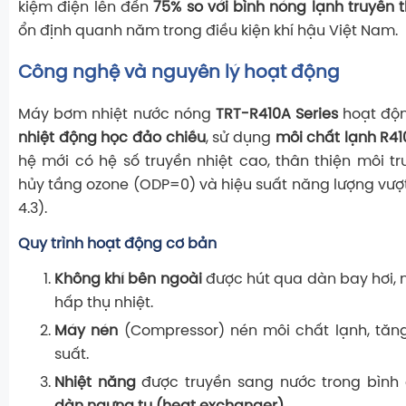
kiệm điện lên đến
75% so với bình nóng lạnh truyền 
ổn định quanh năm trong điều kiện khí hậu Việt Nam.
Công nghệ và nguyên lý hoạt động
Máy bơm nhiệt nước nóng
TRT-R410A Series
hoạt độ
nhiệt động học đảo chiều
, sử dụng
môi chất lạnh R4
hệ mới có hệ số truyền nhiệt cao, thân thiện môi t
hủy tầng ozone (ODP=0) và hiệu suất năng lượng vượt 
4.3).
Quy trình hoạt động cơ bản
Không khí bên ngoài
được hút qua dàn bay hơi, n
hấp thụ nhiệt.
Máy nén
(Compressor) nén môi chất lạnh, tăng
suất.
Nhiệt năng
được truyền sang nước trong bình