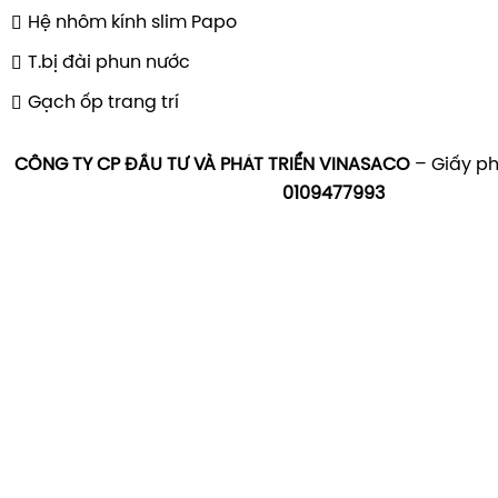
Hệ nhôm kính slim Papo
T.bị đài phun nước
Gạch ốp trang trí
CÔNG TY CP ĐẦU TƯ VÀ PHÁT TRIỂN VINASACO
– Giấy ph
0109477993