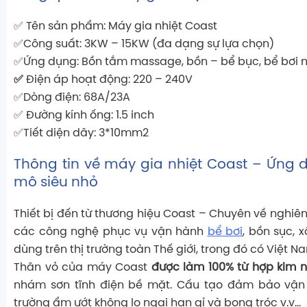
✅ Tên sản phẩm: Máy gia nhiệt Coast
✅Công suất: 3KW – 15KW (đa dạng sự lựa chọn)
✅Ứng dụng: Bồn tắm massage, bồn – bể bục, bể bơi 
✅
Điện áp hoạt động: 220 – 240V
✅Dòng điện: 68A/23A
✅ Đường kính ống: 1.5 inch
✅Tiết diện dây: 3*10mm2
Thông tin về máy gia nhiệt Coast – Ứng
mô siêu nhỏ
Thiết bị đến từ thương hiệu Coast – Chuyên về nghiê
các công nghệ phục vụ vận hành
bể bơi
, bồn sục, x
dùng trên thị trường toàn Thế giới, trong đó có Việt N
Thân vỏ của máy Coast
được làm 100% từ hợp kim
nhám sơn tĩnh điện bề mặt. Cấu tạo đảm bảo vận
trường ẩm ướt không lo ngại han gỉ và bong tróc v.v…