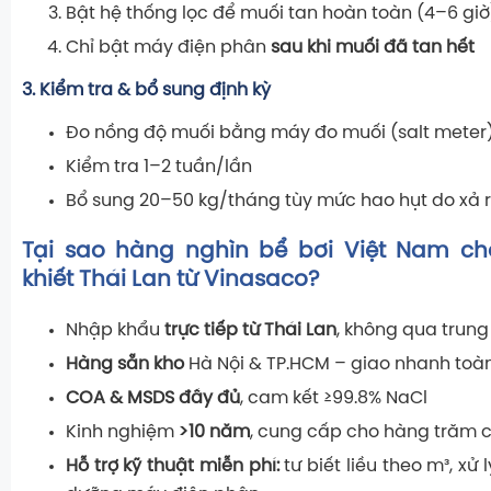
Bật hệ thống lọc để muối tan hoàn toàn (4–6 giờ
Chỉ bật máy điện phân
sau khi muối đã tan hết
3. Kiểm tra & bổ sung định kỳ
Đo nồng độ muối bằng máy đo muối (salt meter
Kiểm tra 1–2 tuần/lần
Bổ sung 20–50 kg/tháng tùy mức hao hụt do xả 
Tại sao hàng nghìn bể bơi Việt Nam ch
khiết Thái Lan từ Vinasaco?
Nhập khẩu
trực tiếp từ Thái Lan
, không qua trung
Hàng sẵn kho
Hà Nội & TP.HCM – giao nhanh toà
COA & MSDS đầy đủ
, cam kết ≥99.8% NaCl
Kinh nghiệm
>10 năm
, cung cấp cho hàng trăm c
Hỗ trợ kỹ thuật miễn phí:
tư biết liều theo m³, xử