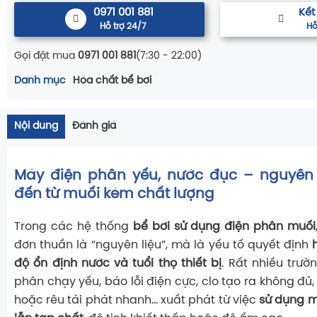
0971 001 881
Kết
Hỗ trợ 24/7
Hỗ
Gọi đặt mua
0971 001 881
(7:30 - 22:00)
Danh mục
Hóa chất bể bơi
Nội dung
Đánh giá
Máy điện phân yếu, nước đục – nguyên
đến từ muối kém chất lượng
Trong các hệ thống
bể bơi sử dụng điện phân muối
đơn thuần là “nguyên liệu”, mà là yếu tố quyết định
độ ổn định nước và tuổi thọ thiết bị
. Rất nhiều trư
phân chạy yếu, báo lỗi điện cực, clo tạo ra không đủ
hoặc rêu tái phát nhanh… xuất phát từ việc
sử dụng m