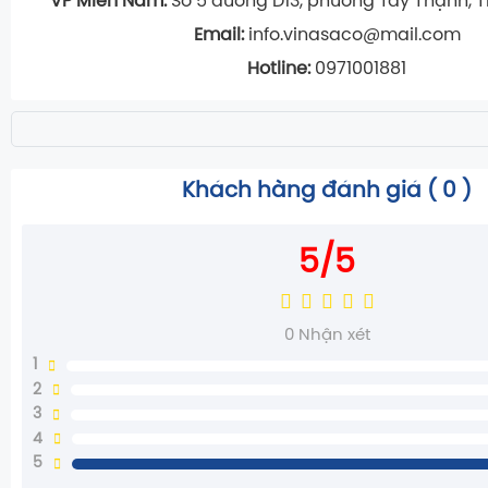
VP Miền Nam:
Số 5 đường D13, phường Tây Thạnh, TP
Email:
info.vinasaco@mail.com
Hotline:
0971001881
Khách hàng đánh giá (
0
)
5/5
0
Nhận xét
1
2
3
4
5