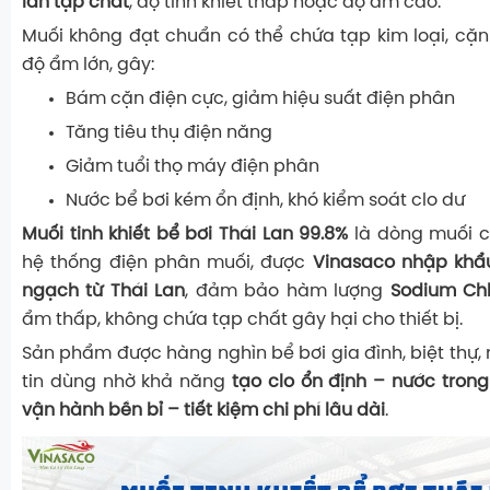
lẫn tạp chất
, độ tinh khiết thấp hoặc độ ẩm cao.
Muối không đạt chuẩn có thể chứa tạp kim loại, cặ
độ ẩm lớn, gây:
Bám cặn điện cực, giảm hiệu suất điện phân
Tăng tiêu thụ điện năng
Giảm tuổi thọ máy điện phân
Nước bể bơi kém ổn định, khó kiểm soát clo dư
Muối tinh khiết bể bơi Thái Lan 99.8%
là dòng muối 
hệ thống điện phân muối, được
Vinasaco nhập khẩu
ngạch từ Thái Lan
, đảm bảo hàm lượng
Sodium Chl
ẩm thấp, không chứa tạp chất gây hại cho thiết bị.
Sản phẩm được hàng nghìn bể bơi gia đình, biệt thự, 
tin dùng nhờ khả năng
tạo clo ổn định – nước trong
vận hành bền bỉ – tiết kiệm chi phí lâu dài
.