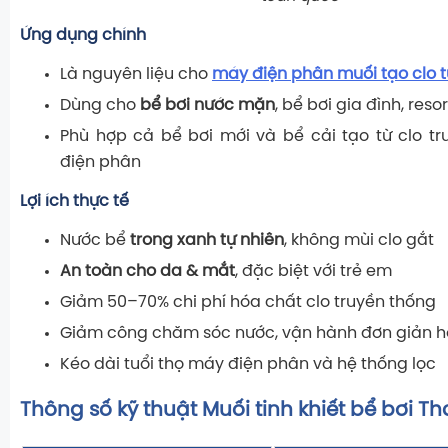
Ứng dụng chính
Là nguyên liệu cho
máy điện phân muối tạo clo t
Dùng cho
bể bơi nước mặn
, bể bơi gia đình, reso
Phù hợp cả bể bơi mới và bể cải tạo từ clo t
điện phân
Lợi ích thực tế
Nước bể
trong xanh tự nhiên
, không mùi clo gắt
An toàn cho da & mắt
, đặc biệt với trẻ em
Giảm 50–70% chi phí hóa chất clo truyền thống
Giảm công chăm sóc nước, vận hành đơn giản 
Kéo dài tuổi thọ máy điện phân và hệ thống lọc
Thông số kỹ thuật Muối tinh khiết bể bơi Th