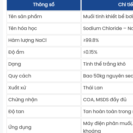
Thông số
Chi tiế
Tên sản phẩm
Muối tinh khiết bể bơ
Tên hóa học
Sodium Chloride – N
Hàm lượng NaCl
≥99.8%
Độ ẩm
≤0.15%
Dạng
Tinh thể trắng khô
Quy cách
Bao 50kg nguyên sea
Xuất xứ
Thái Lan
Chứng nhận
COA, MSDS đầy đủ
Độ tan
Tan hoàn toàn trong
Máy điện phân muối
Ứng dụng
khoáng