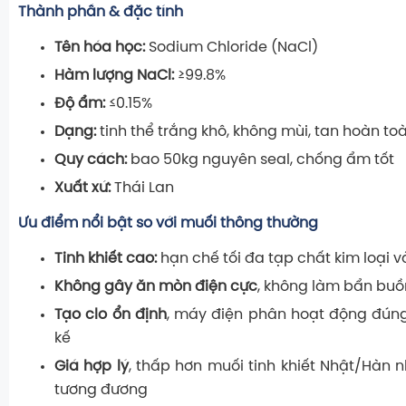
Thành phần & đặc tính
Tên hóa học:
Sodium Chloride (NaCl)
Hàm lượng NaCl:
≥99.8%
Độ ẩm:
≤0.15%
Dạng:
tinh thể trắng khô, không mùi, tan hoàn to
Quy cách:
bao 50kg nguyên seal, chống ẩm tốt
Xuất xứ:
Thái Lan
Ưu điểm nổi bật so với muối thông thường
Tinh khiết cao:
hạn chế tối đa tạp chất kim loại 
Không gây ăn mòn điện cực
, không làm bẩn bu
Tạo clo ổn định
, máy điện phân hoạt động đúng
kế
Giá hợp lý
, thấp hơn muối tinh khiết Nhật/Hàn 
tương đương