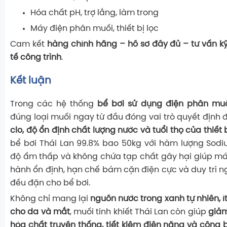
Hóa chất pH, trợ lắng, làm trong
Máy điện phân muối, thiết bị lọc
Cam kết
hàng chính hãng – hồ sơ đầy đủ – tư vấn kỹ
tế công trình
.
Kết luận
Trong các hệ thống
bể bơi sử dụng điện phân mu
đúng loại muối ngay từ đầu đóng vai trò quyết định
clo, độ ổn định chất lượng nước và tuổi thọ của thiết 
bể bơi Thái Lan 99.8% bao 50kg với hàm lượng Sodi
độ ẩm thấp và không chứa tạp chất gây hại giúp m
hành ổn định, hạn chế bám cặn điện cực và duy trì n
đều đặn cho bể bơi.
Không chỉ mang lại
nguồn nước trong xanh tự nhiên, ít
cho da và mắt
, muối tinh khiết Thái Lan còn giúp
giảm
hóa chất truyền thống, tiết kiệm điện năng và công b