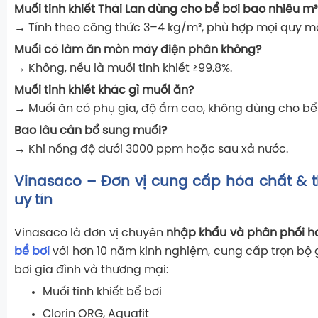
Muối tinh khiết Thái Lan dùng cho bể bơi bao nhiêu m³
→ Tính theo công thức 3–4 kg/m³, phù hợp mọi quy m
Muối có làm ăn mòn máy điện phân không?
→ Không, nếu là muối tinh khiết ≥99.8%.
Muối tinh khiết khác gì muối ăn?
→ Muối ăn có phụ gia, độ ẩm cao, không dùng cho bể 
Bao lâu cần bổ sung muối?
→ Khi nồng độ dưới 3000 ppm hoặc sau xả nước.
Vinasaco – Đơn vị cung cấp hóa chất & th
uy tín
Vinasaco là đơn vị chuyên
nhập khẩu và phân phối h
bể bơi
với hơn 10 năm kinh nghiệm, cung cấp trọn bộ 
bơi gia đình và thương mại:
Muối tinh khiết bể bơi
Clorin ORG, Aquafit