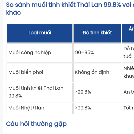
So sánh muối tinh khiết Thái Lan 99.8% với
khác
Ả
Loại muối
Độ tinh khiết
Dễ 
Muối công nghiệp
90–95%
tuổi
Nhiề
Muối biển phơi
Không ổn định
khuy
Muối tinh khiết Thái Lan
≥99.8%
An t
99.8%
Muối Nhật/Hàn
≥99.8%
Tốt 
Câu hỏi thường gặp