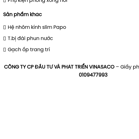
Phụ kiện phòng xông hơi
Sản phẩm khác
Hệ nhôm kính slim Papo
T.bị đài phun nước
Gạch ốp trang trí
CÔNG TY CP ĐẦU TƯ VÀ PHÁT TRIỂN VINASACO
– Giấy ph
0109477993