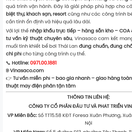
quá trình vận hành. Đây là giải pháp phù hợp cho c
biệt thự, khách sạn, resort
cũng như các công trình b
cần tính ổn định và hiệu quả lâu dài.
Với lợi thế
nhập khẩu trực tiếp – hàng sẵn kho – COA
tư vấn kỹ thuật chuyên sâu
, Vinasaco cam kết ma
muối tinh khiết bể bơi Thái Lan
đúng chuẩn, đúng chất
chi phí
cho từng công trình cụ thể.
📞
Hotline:
0971.00.1881
🌐
Vinasaco.com
👉
Tư vấn miễn phí – báo giá nhanh – giao hàng toàn
thuật máy điện phân tận tâm
THÔNG TIN LIÊN HỆ:
CÔNG TY CỔ PHẦN ĐẦU TƯ VÀ PHÁT TRIỂN V
VP Miền Bắc:
Số TT15.58 KĐT Foresa Xuân Phương, Xuâ
Nội