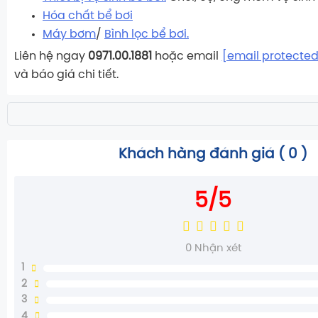
Hóa chất bể bơi
Máy bơm
/
Bình lọc bể bơi.
Liên hệ ngay
0971.00.1881
hoặc email
[email protected
và báo giá chi tiết.
Khách hàng đánh giá (
0
)
5/5
0
Nhận xét
1
2
3
4