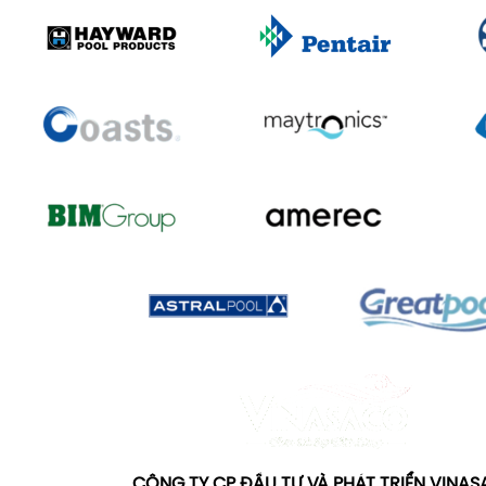
CÔNG TY CP ĐẦU TƯ VÀ PHÁT TRIỂN VINA