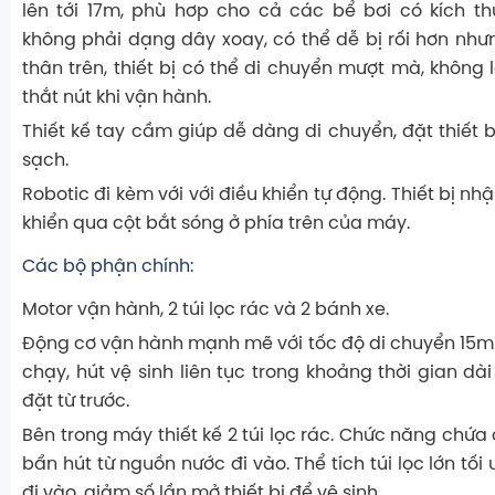
lên tới 17m, phù hơp cho cả các bể bơi có kích t
không phải dạng dây xoay, có thể dễ bị rối hơn nhưng
thân trên, thiết bị có thể di chuyển mượt mà, không l
thắt nút khi vận hành.
Thiết kế tay cầm giúp dễ dàng di chuyển, đặt thiết bị
sạch.
Robotic đi kèm với với điều khiển tự động. Thiết bị nhậ
khiển qua cột bắt sóng ở phía trên của máy.
Các bộ phận chính:
Motor vận hành, 2 túi lọc rác và 2 bánh xe.
Động cơ vận hành mạnh mẽ với tốc độ di chuyển 15m
chạy, hút vệ sinh liên tục trong khoảng thời gian dà
đặt từ trước.
Bên trong máy thiết kế 2 túi lọc rác. Chức năng chứa 
bẩn hút từ nguồn nước đi vào. Thể tích túi lọc lớn tối
đi vào, giảm số lần mở thiết bị để vệ sinh.