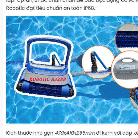
lắp ráp kín, chắc chắn chắn để bao bọc động cơ và k
Robotic đạt tiêu chuẩn an toàn IP68.
Kích thước nhỏ gọn
470x410x255mm
đi kèm với cáp kế