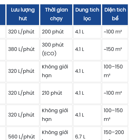
Lưu lượng
Thời gian
Dung tích
Diện tích
hút
chạy
lọc
bể
320 L/phút
200 phút
4.1 L
~100 m²
300 phút
380 L/phút
4.1 L
~150 m²
(ECO)
Không giới
100–150
320 L/phút
4.1 L
hạn
m²
320 L/phút
210 phút
4.1 L
~100 m²
Không giới
100–150
320 L/phút
4.1 L
hạn
m²
Không giới
150–200
560 L/phút
6.7 L