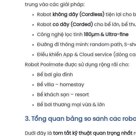
trung vào các giải pháp:
Robot
không dây (Cordless)
tiện lợi cho 
Robot
có dây (Corded)
cho bể lớn, bể t
Công nghệ lọc tinh
180µm & Ultra-fine
Đường đi thông minh: random path, S-s
Điều khiển App & Cloud service (dòng ca
Robot Poolmate được sử dụng rộng rãi cho:
Bể bơi gia đình
Bể villa – homestay
Bể khách sạn – resort
Bể bơi thương mại vừa & lớn
3. Tổng quan bảng so sánh các robo
Dưới đây là
tóm tắt kỹ thuật quan trọng nhất
r