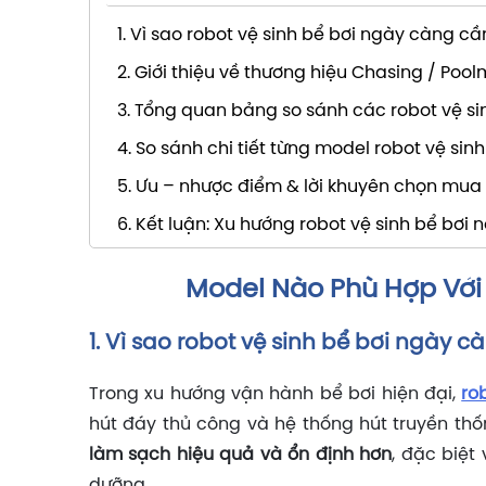
1. Vì sao robot vệ sinh bể bơi ngày càng cần
2. Giới thiệu về thương hiệu Chasing / Poo
3. Tổng quan bảng so sánh các robot vệ si
4. So sánh chi tiết từng model robot vệ sin
5. Ưu – nhược điểm & lời khuyên chọn mua
6. Kết luận: Xu hướng robot vệ sinh bể bơi
Model Nào Phù Hợp Với
1. Vì sao robot vệ sinh bể bơi ngày c
Trong xu hướng vận hành bể bơi hiện đại,
ro
hút đáy thủ công và hệ thống hút truyền th
làm sạch hiệu quả và ổn định hơn
, đặc biệt
dưỡng.