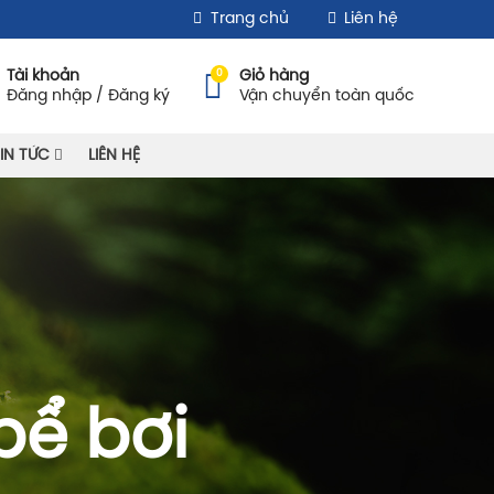
Trang chủ
Liên hệ
0
Tài khoản
Giỏ hàng
Đăng nhập / Đăng ký
Vận chuyển toàn quốc
IN TỨC
LIÊN HỆ
bể bơi