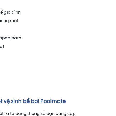
bể gia đình
hương mại
haped path
o)
t vệ sinh bể bơi Poolmate
út ra từ bảng thông số bạn cung cấp: