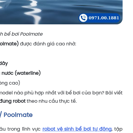
nh bể bơi Poolmate
oolmate)
được đánh giá cao nhờ:
 dây
 nước (waterline)
òng cao)
odel nào phù hợp nhất với bể bơi của bạn? Bài viết
 đúng robot
theo nhu cầu thực tế.
/
Poolmate
âu trong lĩnh vực
robot vệ sinh bể bơi tự động
, tập