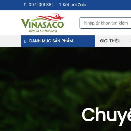
0971 001 881
Kết nối Zalo
DANH MỤC SẢN PHẨM
GIỚI THIỆU
Chuyê