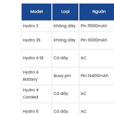
Model
Loại
Nguồn
Hydro 3
Không dây
Pin 11000mAh
Hydro 3S
Không dây
Pin 11000mAh
Hydro 4 SE
Có dây
AC
Hydro 4
Buoy pin
Pin 14400mAh
Battery
Hydro 4
Có dây
AC
Corded
Hydro 6
Có dây
AC