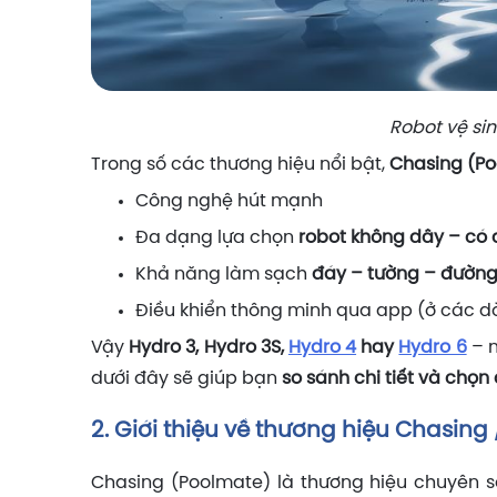
Robot vệ si
Trong số các thương hiệu nổi bật,
Chasing (P
Công nghệ hút mạnh
Đa dạng lựa chọn
robot không dây – có
Khả năng làm sạch
đáy – tường – đường
Điều khiển thông minh qua app (ở các d
Vậy
Hydro 3, Hydro 3S,
Hydro 4
hay
Hydro 6
– m
dưới đây sẽ giúp bạn
so sánh chi tiết và chọn
2. Giới thiệu về thương hiệu
Chasing
Chasing (Poolmate) là thương hiệu chuyên s