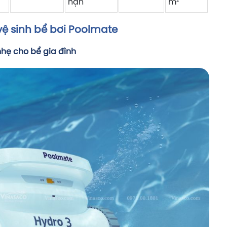
hạn
m²
 vệ sinh bể bơi Poolmate
hẹ cho bể gia đình