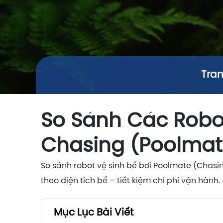
Tra
So Sánh Các Robot
Chasing
(
Poolmat
So sánh robot vệ sinh bể bơi Poolmate (Chasin
theo diện tích bể – tiết kiệm chi phí vận hành.
Mục Lục Bài Viết