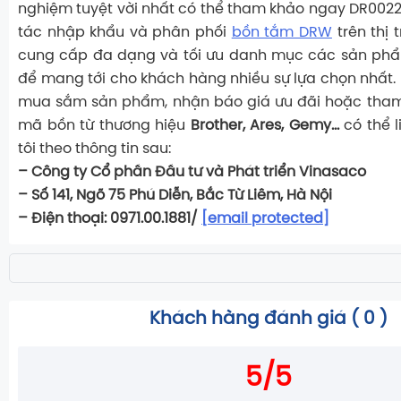
nghiệm tuyệt vời nhất có thể tham khảo ngay DR0022.
tác nhập khẩu và phân phối
bồn tắm DRW
trên thị 
cung cấp đa dạng và tối ưu danh mục các sản p
để mang tới cho khách hàng nhiều sự lựa chọn nhất
mua sắm sản phẩm, nhận báo giá ưu đãi hoặc tha
mã bồn từ thương hiệu
Brother, Ares, Gemy…
có thể 
tôi theo thông tin sau:
– Công ty Cổ phần Đầu tư và Phát triển Vinasaco
– Số 141, Ngõ 75 Phú Diễn, Bắc Từ Liêm, Hà Nội
– Điện thoại: 0971.00.1881/
[email protected]
Khách hàng đánh giá (
0
)
5/5