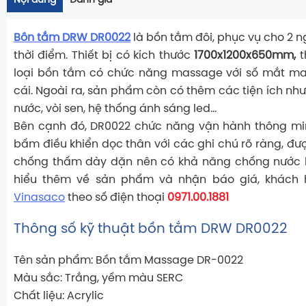
Nội dung
Đánh giá
Bồn tắm DRW DR0022
là bồn tắm đôi, phục vụ cho 2 ng
thời điểm. Thiết bị có kích thước
1700x1200x650mm,
t
loại bồn tắm có chức năng massage với số mắt mas
cái. Ngoài ra, sản phẩm còn có thêm các tiện ích như
nước, vòi sen, hệ thống ánh sáng led…
Bên cạnh đó, DR0022 chức năng vận hành thông min
bấm điều khiển dọc thân với các ghi chú rõ ràng, đư
chống thấm dày dặn nên có khả năng chống nước h
hiểu thêm về sản phẩm và nhận báo giá, khách h
Vinasaco
theo số điện thoại
0971.00.1881
Thông số kỹ thuật bồn tắm DRW DR0022
Tên sản phẩm: Bồn tắm Massage DR-0022
Màu sắc: Trắng, yếm màu SERC
Chất liệu: Acrylic