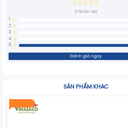
0
Nhận xét
1
2
3
4
5
Đánh giá ngay
SẢN PHẨM KHÁC