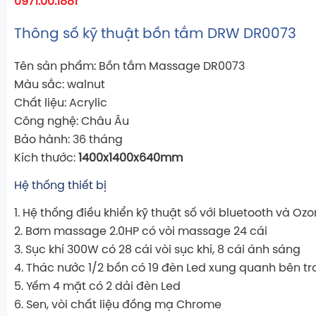
0971.00.1881
Thông số kỹ thuật bồn tắm DRW DR0073
Tên sản phẩm: Bồn tắm Massage DR0073
Màu sắc: walnut
Chất liệu: Acrylic
Công nghệ: Châu Âu
Bảo hành: 36 tháng
Kích thước:
1400x1400x640mm
Hệ thống thiết bị
1. Hệ thống điều khiển kỹ thuật số với bluetooth và Oz
2. Bơm massage 2.0HP có vòi massage 24 cái
3. Sục khí 300W có 28 cái vòi sục khí, 8 cái ánh sáng
4. Thác nước 1/2 bồn có 19 đèn Led xung quanh bên t
5. Yếm 4 mặt có 2 dải đèn Led
6. Sen, vòi chất liệu đồng mạ Chrome