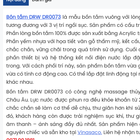
Nội dung
Đánh giá
Bồn tắm DRW DR0073
là mẫu bồn tắm vuông với lòng 
tương đương với 3 vị trí ngồi sục. Sản phẩm có cấu t
Phần lòng bồn tắm 100% được sản xuất bằng Acrylic t
Phần yếm nhựa với họa tiết vân gỗ thẩm mỹ, kết cấ
chắc chắn, vững chãi trong quá trình sử dụng. Cuối 
phần thiết bị và hệ thống kết nối điện nước lắp 
trong. Với cách phối trí này, sản phẩm bồn tắm vừa 
vừa có tính cơ động cao. Có thể lắp đặt linh động tại
khác nhau.
Bồn tắm DRW DR0073 có công nghệ massage thủy 
Châu Âu. Lực nước được phun ra đều khỏe khoắn từ
chắc chắn sẽ làm cơ thể dễ chịu, thư giãn hơn khi s
đó, khách hàng còn được trải nghiệm sục khí, thư g
âm thanh – ánh sáng đầy đủ nhất. Sản phẩm hiện
nguyên chiếc và sẵn kho tại
Vinasaco.
Liên hệ nhận t