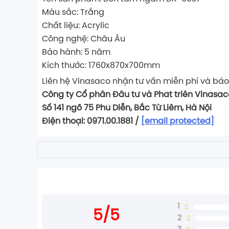
Màu sắc: Trắng
Chất liệu: Acrylic
Công nghệ: Châu Âu
Bảo hành: 5 năm
Kích thước: 1760x870x700mm
Liên hệ Vinasaco nhận tư vấn miễn phí và báo
Công ty Cổ phần Đầu tư và Phát triên Vinasac
Số 141 ngõ 75 Phú Diễn, Bắc Từ Liêm, Hà Nội
Điện thoại: 0971.00.1881 /
[email protected]
1
5/5
2