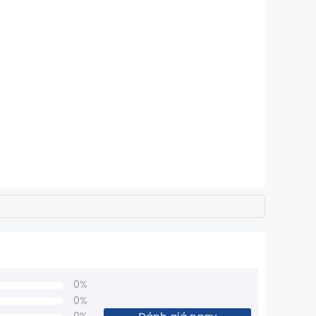
0%
0%