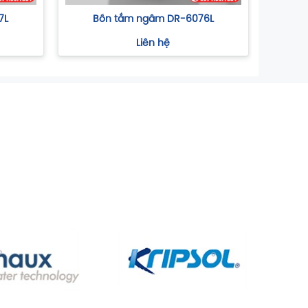
7L
Bồn tắm ngâm DR-6076L
B
Liên hệ