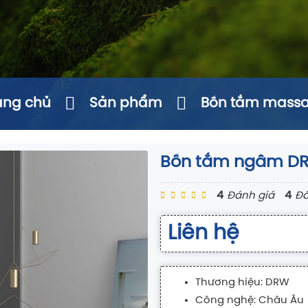
ang chủ
Sản phẩm
Bồn tắm mass
Bồn tắm ngâm D
4
4
Đánh giá
Đã
Liên hệ
Thương hiệu: DRW
Công nghệ: Châu Âu