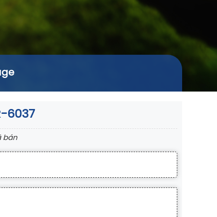
age
R-6037
 bán