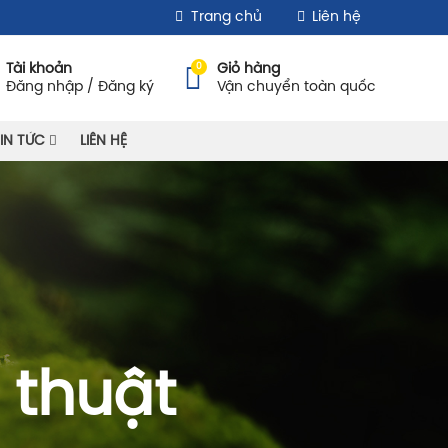
Trang chủ
Liên hệ
0
Tài khoản
Giỏ hàng
Đăng nhập / Đăng ký
Vận chuyển toàn quốc
IN TỨC
LIÊN HỆ
 thuật