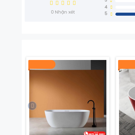
3
4
0
Nhận xét
5