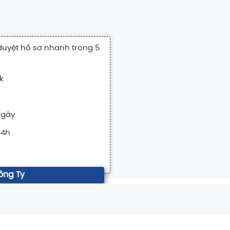
duyệt hồ sơ nhanh trong 5
k
ngày
24h
ông Ty