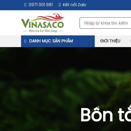
0971 001 881
Kết nối Zalo
DANH MỤC SẢN PHẨM
GIỚI THIỆU
Bồn t