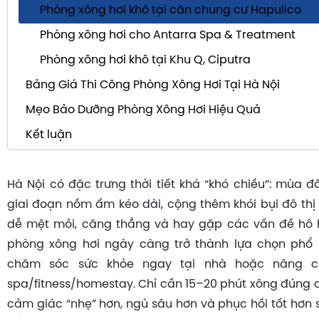
Phòng xông hơi khô tại căn chung cư Hapulico
Phòng xông hơi cho Antarra Spa & Treatment
Phòng xông hơi khô tại Khu Q, Ciputra
Bảng Giá Thi Công Phòng Xông Hơi Tại Hà Nội
Mẹo Bảo Dưỡng Phòng Xông Hơi Hiệu Quả
Kết luận
Hà Nội có đặc trưng thời tiết khá “khó chiều”: mùa đ
giai đoạn nồm ẩm kéo dài, cộng thêm khói bụi đô thị 
dễ mệt mỏi, căng thẳng và hay gặp các vấn đề hô h
phòng xông hơi ngày càng trở thành lựa chọn phổ b
chăm sóc sức khỏe ngay tại nhà hoặc nâng c
spa/fitness/homestay. Chỉ cần 15–20 phút xông đúng c
cảm giác “nhẹ” hơn, ngủ sâu hơn và phục hồi tốt hơn