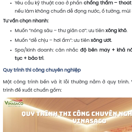
Yêu cầu kỹ thuật cao ở phần
chống thấm – thoát
nếu làm không chuẩn dễ đọng nước, ố tường, mùi
Tư vấn chọn nhanh:
Muốn “nóng sâu – thư giãn cơ”: ưu tiên
xông khô
.
Muốn “dễ chịu – hơi ẩm”: ưu tiên
xông ướt
.
Spa/kinh doanh: cân nhắc
độ bền máy + khả nă
tục + bảo trì
.
Quy trình thi công chuyên nghiệp
Một công trình bền và ít lỗi thường nằm ở quy trình.
trình đề xuất chuẩn gồm: