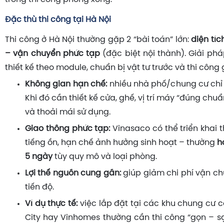
Đặc thù thi công tại Hà Nội
Thi công ở Hà Nội thường gặp 2 “bài toán” lớn:
diện tí
– vận chuyển phức tạp
(đặc biệt nội thành). Giải pháp
thiết kế theo module, chuẩn bị vật tư trước và thi công 
Không gian hạn chế:
nhiều nhà phố/chung cư chỉ 
Khi đó cần thiết kế cửa, ghế, vị trí máy “đúng chu
và thoải mái sử dụng.
Giao thông phức tạp:
Vinasaco có thể triển khai 
tiếng ồn, hạn chế ảnh hưởng sinh hoạt – thường
h
5 ngày
tùy quy mô và loại phòng.
Lợi thế nguồn cung gần:
giúp giảm chi phí vận c
tiến độ.
Ví dụ thực tế:
việc lắp đặt tại các khu chung cư 
City hay Vinhomes thường cần thi công “gọn – 