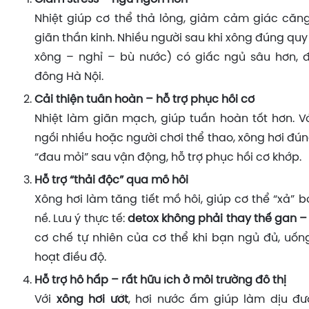
Nhiệt giúp cơ thể thả lỏng, giảm cảm giác căng
giãn thần kinh. Nhiều người sau khi xông đúng quy 
xông – nghỉ – bù nước) có giấc ngủ sâu hơn, 
đông Hà Nội.
Cải thiện tuần hoàn – hỗ trợ phục hồi cơ
Nhiệt làm giãn mạch, giúp tuần hoàn tốt hơn. 
ngồi nhiều hoặc người chơi thể thao, xông hơi đ
“đau mỏi” sau vận động, hỗ trợ phục hồi cơ khớp.
Hỗ trợ “thải độc” qua mồ hôi
Xông hơi làm tăng tiết mồ hôi, giúp cơ thể “xả”
nề. Lưu ý thực tế:
detox không phải thay thế gan –
cơ chế tự nhiên của cơ thể khi bạn ngủ đủ, uốn
hoạt điều độ.
Hỗ trợ hô hấp – rất hữu ích ở môi trường đô thị
Với
xông hơi ướt
, hơi nước ấm giúp làm dịu đư