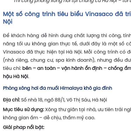
Thi công phòng xông hơi tại chung cư Hà Nội – tối
Một số công trình tiêu biểu Vinasaco đã tri
Nội
Để khách hàng dễ hình dung chất lượng thi công, tí
năng tối ưu không gian thực tế, dưới đây là một số cô
Vinasaco đã thực hiện tại Hà Nội. Mỗi công trình có 
(nhà riêng, chung cư, spa kinh doanh), nhưng đều đượ
tiêu chí:
bền – an toàn – vận hành ổn định – chống ẩ
hậu Hà Nội
.
Phòng xông hơi đá muối Himalaya khô gia đình
Địa chỉ:
Số nhà 18, ngõ 88/1, Võ Thị Sáu, Hà Nội
Mục tiêu sử dụng:
Xông thư giãn tại nhà, ưu tiên trải ng
không gian ấm – dễ chịu, thẩm mỹ cao.
Giải pháp nổi bật: