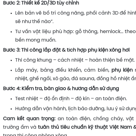
Bước 2: Thiết kế 2D/3D tùy chỉnh
Lên bản vẽ bố trí công năng, phối cảnh 3D để hìn
sẽ như thế nào”.
Tư vấn vật liệu phù hợp: gỗ thông, hemlock… the
bền mong muốn.
Bước 3: Thi công lắp đặt & tích hợp phụ kiện xông hơi
Thi công khung – cách nhiệt – hoàn thiện bề mặt.
Lắp máy, bảng điều khiển, cảm biến,
phụ kiện
n
nhiệt, ghế ngồi, xô gáo, đá sauna, đồng hồ nhiệt 
Bước 4: Kiểm tra, bàn giao & hướng dẫn sử dụng
Test nhiệt – độ ổn định – độ kín – an toàn điện.
Hướng dẫn vận hành, lịch bảo dưỡng, lưu ý sử dụn
Cam kết quan trọng:
an toàn điện, chống cháy, vật
trường ẩm và
tuân thủ tiêu chuẩn kỹ thuật Việt Nam 
trong thi công phòng xông.