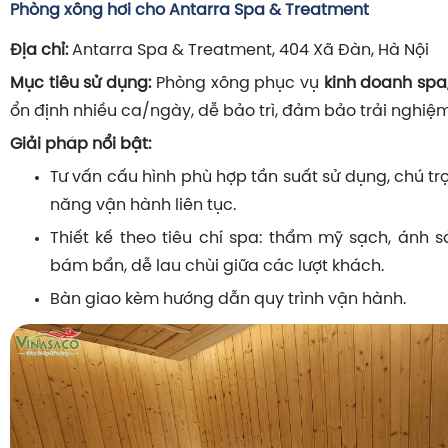
Phòng xông hơi cho Antarra Spa & Treatment
Địa chỉ:
Antarra Spa & Treatment, 404 Xã Đàn, Hà Nội
Mục tiêu sử dụng:
Phòng xông phục vụ
kinh doanh spa
ổn định nhiều ca/ngày, dễ bảo trì, đảm bảo trải nghiệ
Giải pháp nổi bật:
Tư vấn cấu hình phù hợp tần suất sử dụng, chú t
năng vận hành liên tục.
Thiết kế theo tiêu chí spa: thẩm mỹ sạch, ánh sá
bám bẩn, dễ lau chùi giữa các lượt khách.
Bàn giao kèm hướng dẫn quy trình vận hành.