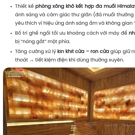
Thiết kế
phòng xông khô kết hợp đá muối Himala
ánh sáng và cảm giác thư giãn (đá muối thườn
yêu thích vì hiệu ứng ánh sáng ấm và không gian “c
Bố trí ghế ngồi tối ưu khoảng cách với máy để
nh
bị “nóng gắt” một phía.
Tăng cường xử lý
kín khít cửa – ron cửa
giúp giữ n
thoát → tiết kiệm điện khi dùng thường xuyên.