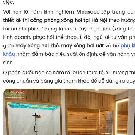
việc.
Với hơn 10 năm kinh nghiệm,
Vinasaco
tập trung cu
thiết kế thi công phòng xông hơi tại Hà Nội
theo hướng
tối ưu chi phí sử dụng lâu dài. Tùy mục tiêu (xông thư
kinh doanh, phục hồi thể thao…), đội ngũ sẽ tư vấn 
giữa
máy xông hơi khô
,
máy xông hơi ướt
và hệ
phụ k
khẩu
nhằm đảm bảo hiệu suất ổn định, dễ vận hành và
sinh.
Ở phần dưới, bạn sẽ nắm rõ lợi ích thực tế, xu hướng thiế
công chuẩn và bảng giá tham khảo để dễ dàng ra quyế