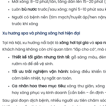
Mới xông: 8–12 phút/lần, tăng dần lên 15–20 phút (
Luôn
bù nước
trước/sau xông; nghỉ 5–10 phút sau k
Người có bệnh nền (tim mạch/huyết áp/hen nặng
trước khi xông
Xu hướng spa và phòng xông hơi hiện đại
Tại Hà Nội, xu hướng nổi bật là
xông hơi tại gia
và
spa n
Khách hàng không còn chỉ quan tâm “lắp cho có”, mà c
Thiết kế tối giản nhưng tinh tế:
gỗ sáng màu, đèn LE
rườm rà để dễ vệ sinh.
Tối ưu trải nghiệm vận hành:
bảng điều khiển ti
cảm biến nhiệt, tự ngắt an toàn.
Cá nhân hóa theo mục tiêu:
xông thư giãn, xông 
hay xông phục vụ kinh doanh (cần bền – ổn định – 
Sau giai đoạn dịch bệnh, nhiều người ưu tiên chăm sóc