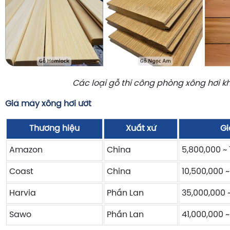
Các loại gỗ thi công phòng xông hơi k
Giá máy xông hơi ướt
Thương hiệu
Xuất xứ
Gi
Amazon
China
5,800,000 ~ 
Coast
China
10,500,000 ~
Harvia
Phần Lan
35,000,000 
Sawo
Phần Lan
41,000,000 ~