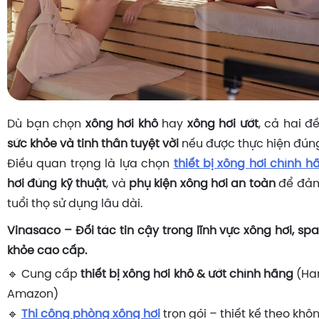
Dù bạn chọn
xông hơi khô
hay
xông hơi ướt
, cả hai 
sức khỏe và tinh thần tuyệt vời
nếu được thực hiện đún
Điều quan trọng là lựa chọn
thiết bị xông hơi chính h
hơi đúng kỹ thuật
, và
phụ kiện xông hơi an toàn
để đảm
tuổi thọ sử dụng lâu dài.
Vinasaco – Đối tác tin cậy trong lĩnh vực xông hơi, s
khỏe cao cấp.
🔹 Cung cấp
thiết bị xông hơi khô & ướt chính hãng
(Har
Amazon)
🔹
Thi công phòng xông hơi
trọn gói – thiết kế theo khô