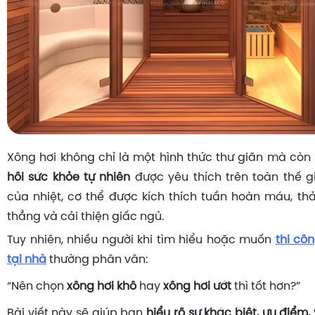
Xông hơi không chỉ là một hình thức thư giãn mà còn
hồi sức khỏe tự nhiên
được yêu thích trên toàn thế gi
của nhiệt, cơ thể được kích thích tuần hoàn máu, th
thẳng và cải thiện giấc ngủ.
Tuy nhiên, nhiều người khi tìm hiểu hoặc muốn
thi cô
tại nhà
thường phân vân:
“Nên chọn
xông hơi khô
hay
xông hơi ướt
thì tốt hơn?”
Bài viết này sẽ giúp bạn
hiểu rõ sự khác biệt, ưu điểm,