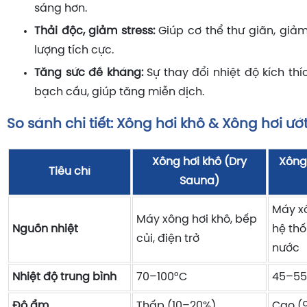
sáng hơn.
Thải độc, giảm stress:
Giúp cơ thể thư giãn, giảm
lượng tích cực.
Tăng sức đề kháng:
Sự thay đổi nhiệt độ kích thí
bạch cầu, giúp tăng miễn dịch.
So sánh chi tiết: Xông hơi khô & Xông hơi ướ
Xông hơi khô (Dry
Xông 
Tiêu chí
Sauna)
Máy x
Máy xông hơi khô, bếp
Nguồn nhiệt
hệ thố
củi, điện trở
nước
Nhiệt độ trung bình
70–100°C
45–55
Độ ẩm
Thấp (10–20%)
Cao (