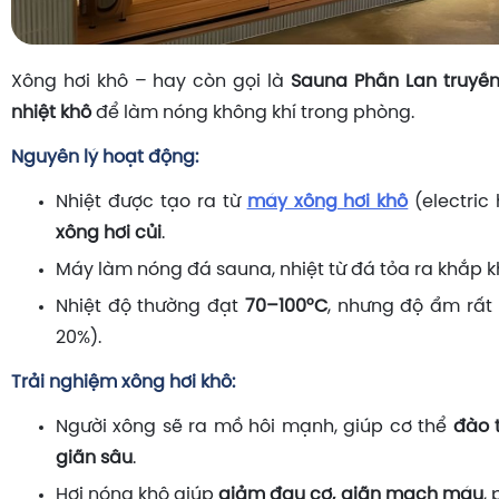
Xông hơi khô – hay còn gọi là
Sauna Phần Lan truyền
nhiệt khô
để làm nóng không khí trong phòng.
Nguyên lý hoạt động:
Nhiệt được tạo ra từ
máy xông hơi khô
(electric
xông hơi củi
.
Máy làm nóng đá sauna, nhiệt từ đá tỏa ra khắp k
Nhiệt độ thường đạt
70–100°C
, nhưng độ ẩm rất
20%).
Trải nghiệm xông hơi khô:
Người xông sẽ ra mồ hôi mạnh, giúp cơ thể
đào 
giãn sâu
.
Hơi nóng khô giúp
giảm đau cơ, giãn mạch máu
,