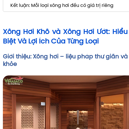
Kết luận: Mỗi loại xông hơi đều có giá trị riêng
Xông Hơi Khô và Xông Hơi Ướt: Hiể
Biệt Và Lợi Ích Của Từng Loại
Giới thiệu: Xông hơi – liệu pháp thư giãn v
khỏe