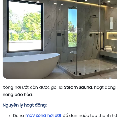
Xông hơi ướt còn được gọi là
Steam Sauna
, hoạt động
nóng bão hòa
.
Nguyên lý hoạt động:
Dùng
máy xông hơi ướt
để đun nước tạo thành hơ