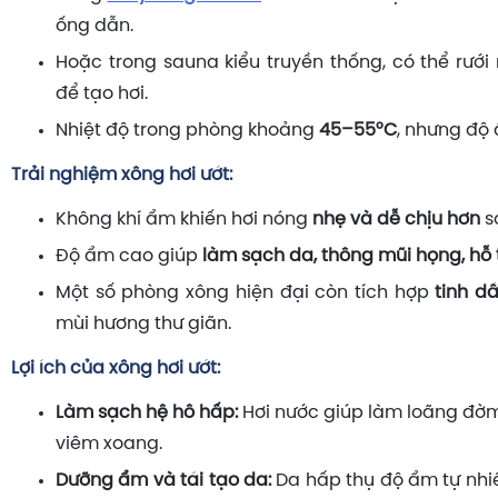
ống dẫn.
Hoặc trong sauna kiểu truyền thống, có thể rưới
để tạo hơi.
Nhiệt độ trong phòng khoảng
45–55°C
, nhưng độ
Trải nghiệm xông hơi ướt:
Không khí ẩm khiến hơi nóng
nhẹ và dễ chịu hơn
s
Độ ẩm cao giúp
làm sạch da, thông mũi họng, hỗ 
Một số phòng xông hiện đại còn tích hợp
tinh d
mùi hương thư giãn.
Lợi ích của xông hơi ướt:
Làm sạch hệ hô hấp:
Hơi nước giúp làm loãng đờm
viêm xoang.
Dưỡng ẩm và tái tạo da:
Da hấp thụ độ ẩm tự nhiê