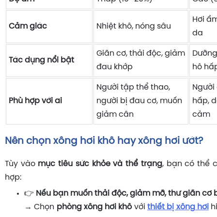
Hơi ẩ
Cảm giác
Nhiệt khô, nóng sâu
da
Giãn cơ, thải độc, giảm
Dưỡng 
Tác dụng nổi bật
đau khớp
hô hấ
Người tập thể thao,
Người
Phù hợp với ai
người bị đau cơ, muốn
hấp, 
giảm cân
cảm
Nên chọn xông hơi khô hay xông hơi ướt?
Tùy vào
mục tiêu sức khỏe và thể trạng
, bạn có thể 
hợp:
👉
Nếu bạn muốn thải độc, giảm mỡ, thư giãn cơ 
→ Chọn
phòng xông hơi khô
với
thiết bị xông hơi
hi