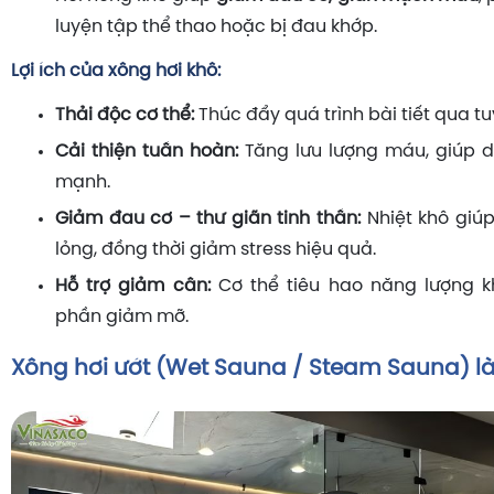
luyện tập thể thao hoặc bị đau khớp.
Lợi ích của xông hơi khô:
Thải độc cơ thể:
Thúc đẩy quá trình bài tiết qua tu
Cải thiện tuần hoàn:
Tăng lưu lượng máu, giúp d
mạnh.
Giảm đau cơ – thư giãn tinh thần:
Nhiệt khô giú
lỏng, đồng thời giảm stress hiệu quả.
Hỗ trợ giảm cân:
Cơ thể tiêu hao năng lượng k
phần giảm mỡ.
Xông hơi ướt (Wet Sauna / Steam Sauna) là