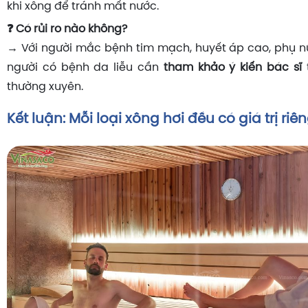
khi xông để tránh mất nước.
❓ Có rủi ro nào không?
→ Với người mắc bệnh tim mạch, huyết áp cao, phụ 
người có bệnh da liễu cần
tham khảo ý kiến bác sĩ
t
thường xuyên.
Kết luận: Mỗi loại xông hơi đều có giá trị riê