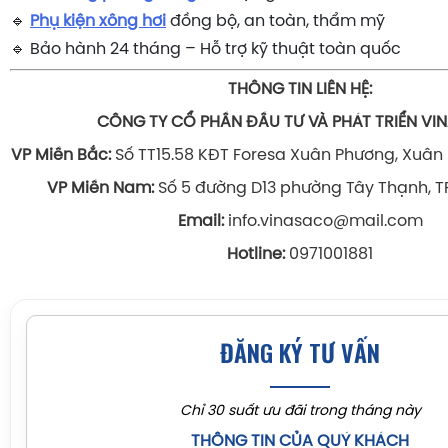
🔹
Phụ kiện xông hơi
đồng bộ, an toàn, thẩm mỹ
🔹 Bảo hành 24 tháng – Hỗ trợ kỹ thuật toàn quốc
THÔNG TIN LIÊN HỆ:
CÔNG TY CỔ PHẦN ĐẦU TƯ VÀ PHÁT TRIỂN V
VP Miền Bắc:
Số TT15.58 KĐT Foresa Xuân Phương, Xuân 
VP Miền Nam:
Số 5 đường D13 phường Tây Thạnh, TP
Email:
info.vinasaco@mail.com
Hotline:
0971001881
ĐĂNG KÝ TƯ VẤN
Chỉ 30 suất ưu đãi trong tháng này
THÔNG TIN CỦA QUÝ KHÁCH