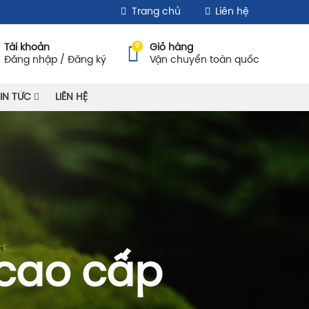
Trang chủ
Liên hệ
0
Tài khoản
Giỏ hàng
Đăng nhập / Đăng ký
Vận chuyển toàn quốc
IN TỨC
LIÊN HỆ
 cao cấp