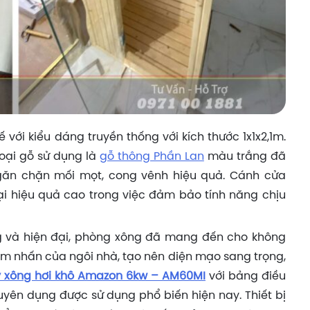
 với kiểu dáng truyền thống với kích thước 1x1x2,1m.
oại gỗ sử dụng là
gỗ thông Phần Lan
màu trắng đã
găn chặn mối mọt, cong vênh hiệu quả. Cánh cửa
ại hiệu quả cao trong việc đảm bảo tính năng chịu
ống và hiện đại, phòng xông đã mang đến cho không
iểm nhấn của ngôi nhà, tạo nên diện mạo sang trọng,
 xông hơi khô Amazon 6kw – AM60MI
với bảng điều
huyên dụng được sử dụng phổ biến hiện nay. Thiết bị