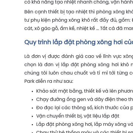
có khả năng tạo nhiệt nhanh chóng, vận hành 
Bên cạnh thiết bị tạo nhiệt thì phòng xông k
tư phụ kiện phòng xông khô rất đầy đủ, gồm:
cát, xô gáo gỗ, ẩm kế, nhiệt kế … Tất cả đã ma
Quy trình lắp đặt phòng xông hơi c
Là đơn vị được đánh giá cao về lĩnh vực xông
chọn là đơn vị lắp đặt phòng xông hơi khô 
chúng tôi luôn chau chuốt và tỉ mỉ tới từng
Park diễn ra như sau:
Khảo sát mặt bằng, thiết kế và lên phươn
Chạy đường ống gen và dây điện theo thự
Đo đạc lại các thông số, kích thước của
Vận chuyển thiết bị, vật liệu lắp đặt
Lắp đặt phòng xông hơi, lắp máy xông và
Chạy thử hệ thống máy và các thiết bị sa