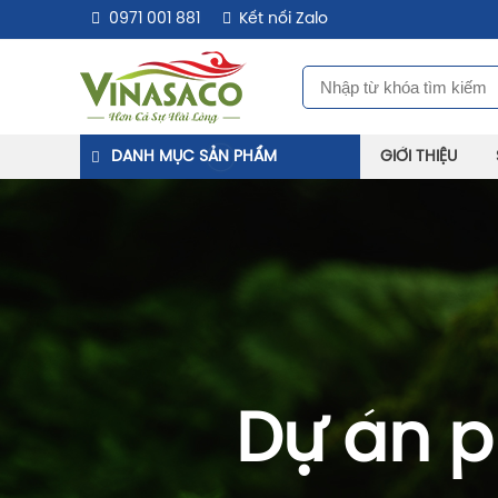
0971 001 881
Kết nối Zalo
DANH MỤC SẢN PHẨM
GIỚI THIỆU
Dự án p