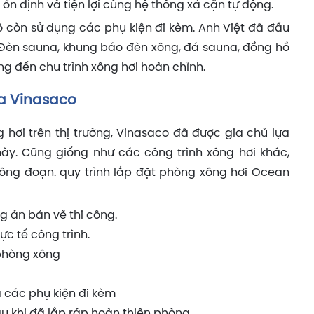
ổn định và tiện lợi cùng hệ thống xả cặn tự động.
hô còn sử dụng các phụ kiện đi kèm. Anh Việt đã đầu
 Đèn sauna, khung báo đèn xông, đá sauna, đồng hồ
ng đến chu trình xông hơi hoàn chỉnh.
ủa Vinasaco
 hơi trên thị trường, Vinasaco đã được gia chủ lựa
này. Cũng giống như các công trình xông hơi khác,
 công đoạn. quy trình lắp đặt phòng xông hơi Ocean
g án bản vẽ thi công.
c tế công trình.
 phòng xông
 các phụ kiện đi kèm
u khi đã lắp ráp hoàn thiện phòng.