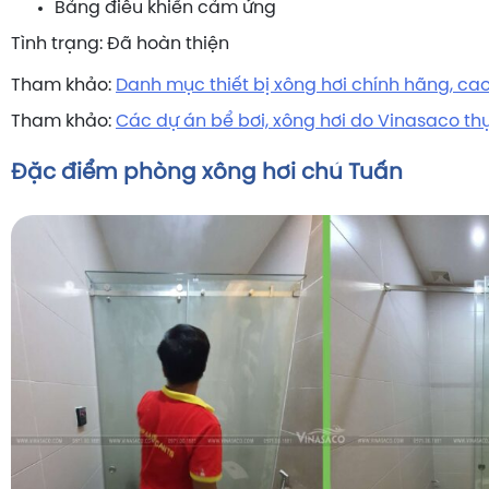
Bảng điều khiển cảm ứng
Tình trạng: Đã hoàn thiện
Tham khảo:
Danh mục thiết bị xông hơi chính hãng, ca
Tham khảo:
Các dự án bể bơi, xông hơi do Vinasaco th
Đặc điểm phòng xông hơi chú Tuấn