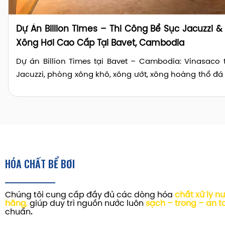
Dự Án Billion Times – Thi Công Bể Sục Jacuzzi 
Xông Hơi Cao Cấp Tại Bavet, Cambodia
Dự án Billion Times tại Bavet – Cambodia: Vinasaco 
Jacuzzi, phòng xông khô, xông ướt, xông hoàng thổ đá
thiết bị cao cấp quốc tế.
HÓA CHẤT BỂ BƠI
Chúng tôi cung cấp đầy đủ các dòng hóa
chất xử lý n
hãng
,
giúp duy trì nguồn nước luôn
sạch – trong – an t
chuẩn
.