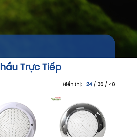
Khẩu Trực Tiếp
Hiển thị:
24
/
36
/
48