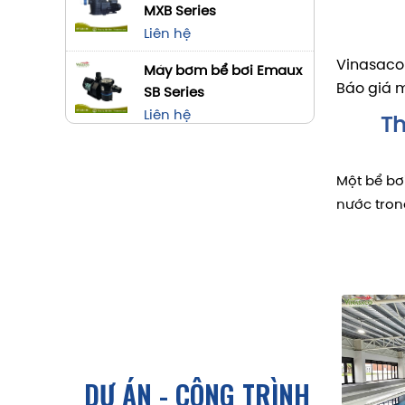
MXB Series
Liên hệ
Vinasaco 
Máy bơm bể bơi Emaux
Báo giá m
SB Series
Liên hệ
Th
Một bể bơ
nước tron
Và để đạt
nước bể b
Năm 2026,
“Bể 
“Nướ
“Chi
DỰ ÁN - CÔNG TRÌNH
“Có 