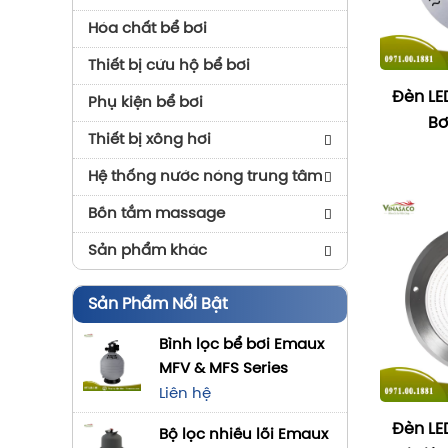
Hóa chất bể bơi
Thiết bị cứu hộ bể bơi
Đèn LE
Phụ kiện bể bơi
Bơ
Thiết bị xông hơi
Máy Xông Hơi Ướt Chính Hãng
Hệ thống nước nóng trung tâm
Máy Xông Hơi Khô Chính
Máy Bơm Nhiệt Nước Nóng
Bồn tắm massage
Hãng
Power World
Bồn Tắm Ares
Sản phẩm khác
Phòng Xông Hơi Đá Muối –
Máy Bơm Nhiệt Nước Nóng
Bồn Tắm DRW
Hệ Nhôm Kính Slim Papo
Hồng Ngoại
TRT
Sản Phẩm Nổi Bật
Bồn Tắm Brother
T.bị Đài Phun Nước
Phòng Xông Hơi Nhập Khẩu
Bình lọc bể bơi Emaux
Bồn Tắm Gemy
Gạch Ốp Trang Trí
MFV & MFS Series
Phụ Kiện Phòng Xông Hơi
Gạch Mosaic Bể Bơi
Bồn Tắm Ruby
Liên hệ
Đá Muối Xông Hơi
Tấm Phủ Liner
Đèn LE
Bồn Tắm Ngâm Nghệ Thuật
Bộ lọc nhiều lõi Emaux