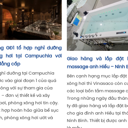
 mắt xích, tổng thể vẫn dễ phát sinh vấn đề: nước đục, áp c
 xu hướng “bể bơi thông minh” rõ rệt hơn:
bơm tối ưu điện năng (đúng công suất, hạn chế thất tho
ý nước ưu tiên an toàn sức khỏe (điện phân muối/UV/tự 
hống cấp nhiệt bể bơi cho bể 4 mùa (đặc biệt miền Bắc)
inh tối ưu bằng robot/dụng cụ tiêu chuẩn để giữ “review”
àng và lắp đặt bồn tắm
 anh Hiếu – Ninh Bình
h hạng mục lắp đặt phòng
 thì Vinasaco còn cung cấp
Bồn tắm massage tròn tô
 bồn tắm massage cao cấp.
không gian phòng tắm hiệ
ững ngày đầu tháng 6, công
Bồn tắm massage tròn - Đề 
ao hàng và lắp đặt bồn sục
vời cho các phòng tắm rộng
đình anh Hiếu tại thành phố
cấp. Sản phân phối chính h
h. Thiết bị được anh lựa chọn
Vinasaco với đa dạng mẫu