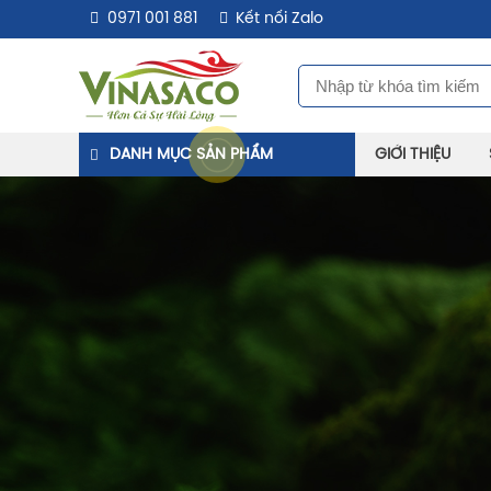
0971 001 881
Kết nối Zalo
DANH MỤC SẢN PHẨM
GIỚI THIỆU