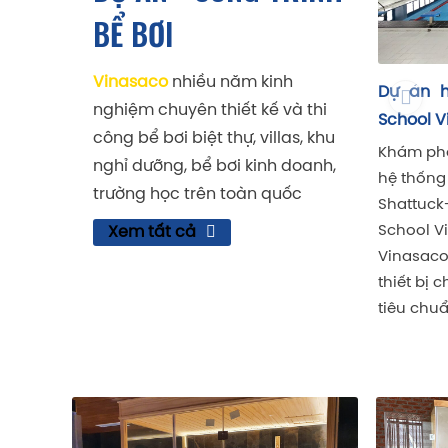
BỂ BƠI
Vinasaco
chuẩn kỹ 
Vinasaco
nhiều năm kinh
Dự án hồ bơi Shattuck-St. Mary’s
Dự án hệ thốn
nghiệm chuyên thiết kế và thi
School Vietnam
Aman Retreat
công bể bơi biệt thự, villas, khu
Khám phá dự án cung cấp & lắp đặt
Khám phá dự á
nghỉ dưỡng, bể bơi kinh doanh,
hệ thống lọc tuần hoàn hồ bơi tại
ngoài trời tại
trường học trên toàn quốc
Shattuck-St. Mary’s International
– khu nghỉ dư
School Vietnam (Hải Phòng) do
do Vinasaco th
Xem tất cả
Vinasaco thực hiện – thi công chuẩn,
dụng thiết bị 
thiết bị chính hãng , đúng tiến độ, đạt
Minder, Laswi
tiêu chuẩn quốc tế.
kỹ thuật, đúng