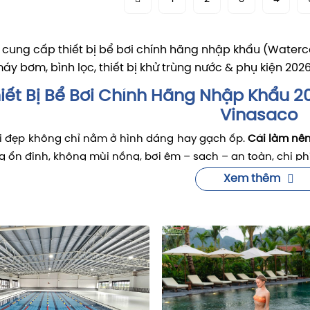
cung cấp thiết bị bể bơi chính hãng nhập khẩu (Waterco,
áy bơm, bình lọc, thiết bị khử trùng nước & phụ kiện 202
iết Bị Bể Bơi Chính Hãng Nhập Khẩu 2
Vinasaco
i đẹp không chỉ nằm ở hình dáng hay gạch ốp.
Cái làm nên
g ổn định, không mùi nồng, bơi êm – sạch – an toàn, chi ph
 được điều đó, lựa chọn quan trọng nhất chính là
thiết bị
Xem thêm
ơi
,
thiết bị xử lý nước
, và
hệ thống cấp nhiệt bể bơi
(nếu cần
 khách hàng không chỉ hỏi “giá thiết bị bao nhiêu”, mà hỏi
dùng được quanh năm không?” (cần heat pump / giải ph
c có dịu da, ít cay mắt không?” (điện phân muối, UV, tự
 phí vận hành có tối ưu không?” (chọn đúng bơm – lọc – 
linh kiện thay thế nhanh không?” (hậu mãi – kho sẵn – b