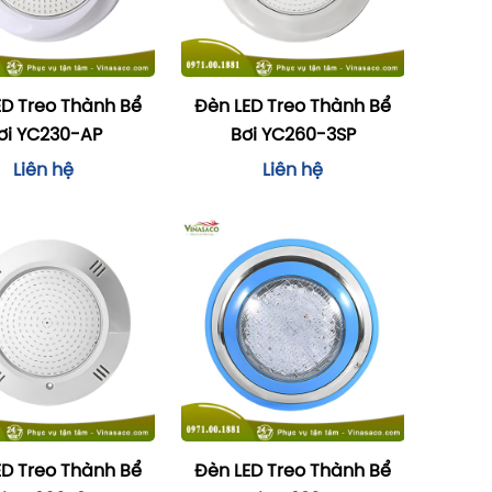
ED Treo Thành Bể
Đèn LED Treo Thành Bể
ơi YC230-AP
Bơi YC260-3SP
Liên hệ
Liên hệ
ED Treo Thành Bể
Đèn LED Treo Thành Bể