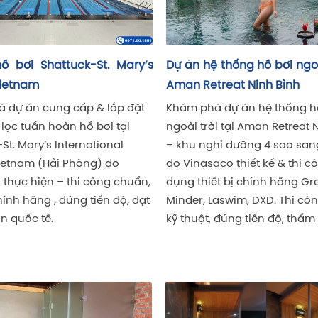
 đi theo định hướng
“bán đúng – lắp đúng – vận hành b
thuật, và đồng hành lâu dài để công trình luôn “đẹp khi vận
g hồ bơi ngoài trời tại
Dự án hồ bơi tầng thượng One
 Ninh Bình
Tam Cốc Retreat – Ninh Bình
n hệ thống hồ bơi
Khám phá hồ bơi tầng thượng O
 Aman Retreat Ninh Bình
Day Tam Cốc Retreat – công trình
ỡng 4 sao sang trọng,
hiện đại giữa lòng thiên nhiên Ni
iết kế & thi công. Sử
Bình. Thi công bởi Vinasaco, sử d
chính hãng Greatpool,
thiết bị Greatpool & Laswim, đèn 
m, DXD. Thi công chuẩn
đổi màu, mang đến trải nghiệm 
 tiến độ, thẩm mỹ cao.
trọng, cảm xúc và đẳng cấp.
Bàn giao phòng xông hơi khô gia
B