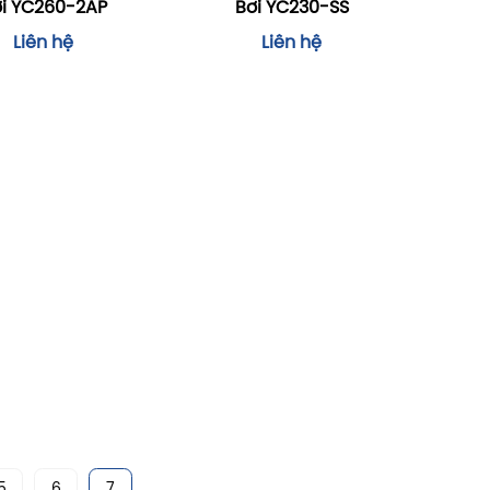
i YC260-2AP
Bơi YC230-SS
Liên hệ
Liên hệ
5
6
7