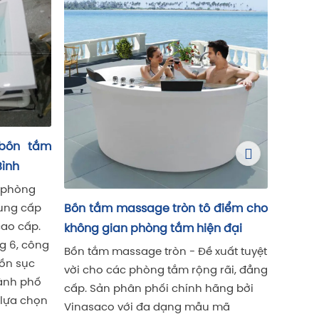
Điểm khác biệt giữa bồn tắm
ao, bơm ồn, tốn điện, rêu tảo quay lại liên tục.
massage acrylic và acrylic ngọc
trai, bạn đã biết?
át cột áp)
Trong thế giới vật liệu làm bồn tắm,
động)
acrylic và acrylic ngọc trai là 2 vật
liệu nổi bật. Cùng Vinasaco tìm hiểu
 tốt cho bể kinh doanh/resort
sự khác biệt giữa chúng nhé
 điểm cho
n đại
xuất tuyệt
 rãi, đẳng
ãng bởi
 mã