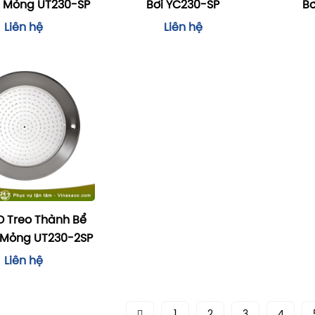
u Mỏng UT230-SP
Bơi YC230-SP
Bơ
Liên hệ
Liên hệ
D Treo Thành Bể
u Mỏng UT230-2SP
Liên hệ
1
2
3
4