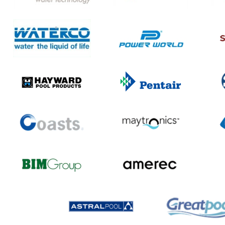
nổi, dầu/kem chống nắng trên bề mặt, giữ nướ
ngay”.
Đầu trả nước, hút đáy, hút vệ sinh
: đảm bảo nướ
hướng, hạn chế đọng cặn, tối ưu hiệu quả lọc.
Phụ kiện xuyên thành, mắt trả, nắp thu đáy, lưới r
phải đúng tiêu chuẩn để kín nước, bền và dễ bảo tr
Thang inox hồ bơi
: lựa chọn loại chống trượt, đún
vị trí lắp đặt để an toàn khi sử dụng.
Với bể gia đình, nhóm thiết bị này giúp chủ nhà “nhà
sinh và ổn định
. Với bể kinh doanh/resort, nó giúp h
nước đẹp đều trong giờ cao điểm, giảm rủi ro phát si
hành bị gián đoạn. Chỉ cần bố trí đúng từ đầu, bạn sẽ 
rõ: bể không chỉ đẹp lúc bàn giao, mà
đẹp bền trong s
thác
.
5) Vệ sinh bể bơi – dụng cụ & robot (giảm nhân công
định theo lịch)