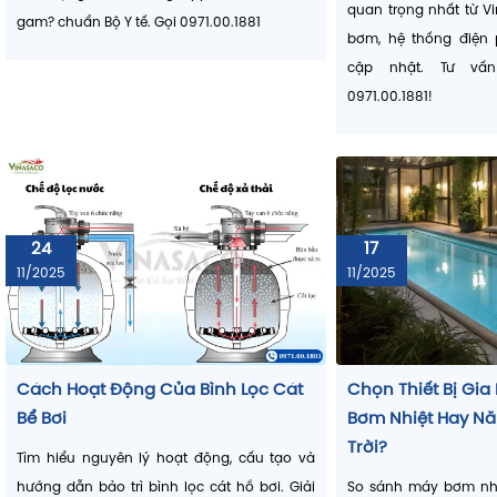
Hóa Chất Bể Bơi 2025: Bảng Liều
Top 9 Thiết Bị Bể 
Lượng Chuẩn TCVN
Cho Gia Đình & R
Hóa chất xử lý nước bể bơi an toàn 2025:
Bạn đang xây bể bơi 
Chlorine 70%, pH+, pH–, PAC, CuSO₄… Bảng
mua thiết bị gì? Khám 
liều lượng chi tiết tăng 1 ppm = bao nhiêu
quan trọng nhất từ V
gam? chuẩn Bộ Y tế. Gọi 0971.00.1881
bơm, hệ thống điện 
cập nhật. Tư vấn
0971.00.1881!
Heat pump bể bơi phù hợp khi:
Bể gia đình muốn bơi cuối thu – đầu xuân.
Khách sạn/resort muốn kéo dài mùa khai thác
24
17
phòng.
11/2025
11/2025
Bể trong nhà cần nhiệt độ ổn định.
Mô hình wellness/spa cần nước ấm dễ chịu.