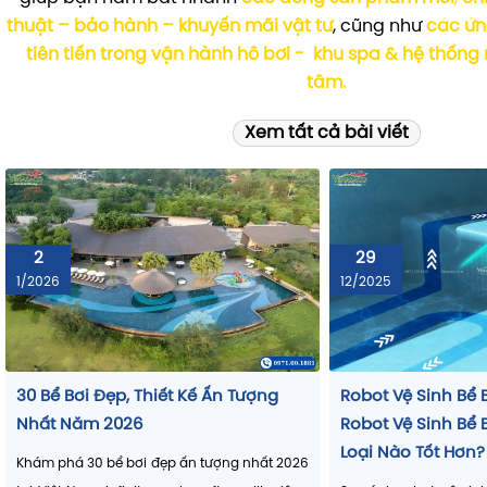
hệ thống nước nóng trung tâm
mới nhất, giới thiệu
th
chính hãng
, cùng các
chương trình ưu đãi hấp dẫn
dành
chủ đầu tư và khách hàng toàn quốc
Tại
Vinasaco
, mỗi tin tức không chỉ là thông báo mà là
giúp bạn nắm bắt nhanh
các dòng sản phẩm mới
,
ch
thuật – bảo hành – khuyến mãi vật tư
, cũng như
các ứn
tiên tiến trong vận hành hồ bơi - khu spa & hệ thống
Các nhóm
thiết bị khử trùng nước
phổ biến:
tâm.
Điện phân muối bể bơi
: tạo clo tự nhiên từ muối,
hơn và ổn định hơn khi vận hành đúng.
Xem tất cả bài viết
Đèn UV
: hỗ trợ diệt khuẩn, giảm mùi, giảm phụ t
chất mạnh”.
Bơm định lượng / châm hóa chất tự động
: giữ p
sai số do thao tác thủ công.
2
29
Thiết bị đo – tủ điều khiển
: theo dõi và quản lý vậ
1/2026
12/2025
biệt hữu ích với bể kinh doanh/trường học.
Điểm lợi lớn nhất của nhóm này: