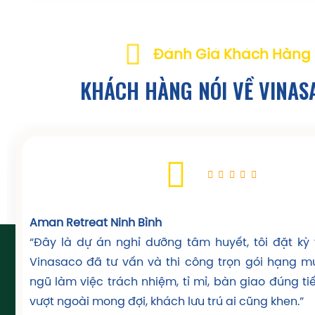
chọn bình lọc “dư” một chút để nước đẹp ổn định 
ĐĂNG KÝ TƯ VẤN NGAY
Đánh Giá Khách Hàng
KHÁCH HÀNG
NÓI VỀ VINAS
Aman Retreat Ninh Bình
Phòng kỹ thuật bể bơi sử dụng thiết bị chính hãng do