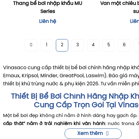
Thang bể bơi nhập khẩu MU
Van một chiều b
Series
su
Liên hệ
Liê
1
2
3
4
5
6
Vinasaco cung cấp thiết bị bể bơi chính hãng nhập kh
Emaux, Kripsol, Minder, GreatPool, Laswim). Báo giá máy
thiết bị khử trùng nước & phụ kiện 2026. Tư vấn miễn ph
Thiết Bị Bể Bơi Chính Hãng Nhập K
Cung Cấp Trọn Gói Tại Vina
Một bể bơi đẹp không chỉ nằm ở hình dáng hay gạch ốp.
cấp thật” nằm ở trải nghiệm khi vận hành
: nước trong 
nồng, bơi êm – sạch – an toàn, chi phí điện và hóa chấ
Xem thêm