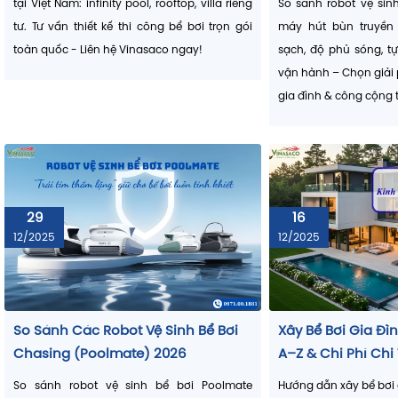
Khi xử lý nước ổn định, bể bơi “đẹp” không chỉ lúc m
30 Bể Bơi Đẹp, Thiết Kế Ấn Tượng
Robot Vệ Sinh Bể 
suốt mùa khai thác
, và khách hàng cảm nhận ngay b
Nhất Năm 2026
Robot Vệ Sinh Bể 
mắt và mùi nước. Đây cũng là lý do nhiều chủ đầu t
Loại Nào Tốt Hơn?
thống công nghệ bể bơi hiện đại thường chọn
Khám phá 30 bể bơi đẹp ấn tượng nhất 2026
nước
theo đúng ngân sách và mục tiêu vận hành.
tại Việt Nam: infinity pool, rooftop, villa riêng
So sánh robot vệ sin
tư. Tư vấn thiết kế thi công bể bơi trọn gói
máy hút bùn truyền 
toàn quốc - Liên hệ Vinasaco ngay!
sạch, độ phủ sóng, t
vận hành – Chọn giải 
gia đình & công cộng t
29
16
12/2025
12/2025