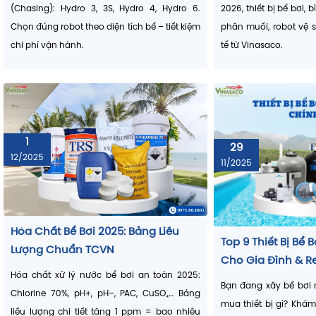
So Sánh Các Robot Vệ Sinh Bể Bơi
Xây Bể Bơi Gia Đì
Chasing
(
Poolmate) 2026
A–Z & Chi Phí Chi 
So sánh robot vệ sinh bể bơi Poolmate
Hướng dẫn xây bể bơi g
Hệ thống điện phân muối bể bơi do Vinsasao
(Chasing): Hydro 3, 3S, Hydro 4, Hydro 6.
2026, thiết bị bể bơi, 
3) Hệ thống bơm nhiệt bể bơi (Heat Pump) – “đòn bẩy 
Chọn đúng robot theo diện tích bể – tiết kiệm
phân muối, robot vệ s
4 mùa và mô hình wellness
chi phí vận hành.
tế từ Vinasaco.
Ở miền Bắc, bể bơi dù đẹp đến đâu nhưng nhiệt độ n
nghiệm giảm mạnh. Vì vậy
hệ thống bơm nhiệt bể b
pump inverter) là xu hướng tăng nhanh: giúp bể dù
thậm chí vận hành quanh năm nếu công trình tối ưu.
1
29
12/2025
11/2025