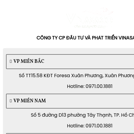
Nếu hệ lọc là “xương sống”, thì vệ sinh là “kỷ luật vận
cần bộ dụng cụ vệ sinh cơ bản để chủ động làm sạc
doanh/resort cần vệ sinh ổn định để
chất lượng nước
tránh phụ thuộc quá nhiều vào nhân sự.
CÔNG TY CP ĐẦU TƯ VÀ PHÁT TRIỂN VINA
VP MIỀN BẮC
Số TT15.58 KĐT Foresa Xuân Phương, Xuân Phương,
Hotline: 0971.00.1881