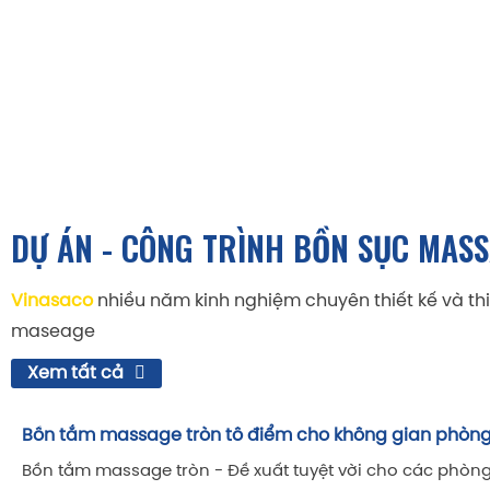
Xử lý nước ưu tiên an toàn sức khỏe (điện phân m
Hệ thống cấp nhiệt bể bơi cho bể 4 mùa (đặc biệ
Vinasaco cung cấp thiết bị, thi công phòng xông hơi kh
Vệ sinh tối ưu bằng robot/dụng cụ tiêu chuẩn để
Thi công phòng xông khô Park City: thiết bị sử dụng Harv
cho bể kinh doanh/resort
kiện xông hơi Hafele (Đức). Chất liệu phòng: Gỗ thông, v
DỰ ÁN - CÔNG TRÌNH BỒN SỤC MAS
Vinasaco
nhiều năm kinh nghiệm chuyên thiết kế và th
maseage
Xem tất cả