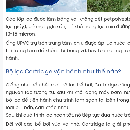
Các lớp lọc được làm bằng vải không dệt petpolyeste
lọc giấy), bề mặt gợn sần, có khả năng lọc mịn
đường
10-15 micron.
Ống UPVC trụ tròn trung tâm, chịu được áp lực nước lớ
tại trung tâm để không bị bung vỡ, hay biên dạng tr
hành.
Bộ lọc Cartridge vận hành như thế nào?
Giống như hầu hết mọi bộ lọc bể bơi, Cartridge cũn
nguyên tắc tương tự. Sau khi khởi động máy bơm, n
bộ lọc để tiến hành chu trình làm sạch tại bên tron
loại bụi bẩn, cặn khác nhau.
Sau khi quá trình lọc hoàn tất, nó tiếp tục đưa nước trở 
Đối với các bể bơi vừa và nhỏ, Cartridge là giải p