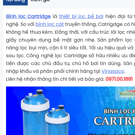
Nội dung
Đánh giá
Bình lọc Cartridge
là
thiết bị lọc bể bơi
hiện đại từ 
nghệ. So với
bình lọc cát
truyền thống, Catrigdge có h
không hề thua kém. Đồng thời, với cấu trúc lõi lọc nh
giấy chuyên dụng bề mặt gợn nhẹ. Sản phẩm lọc 
năng lọc bụi mịn, cặn li ti siêu tốt. Tối ưu hiệu quả v
sau lọc. Công nghệ lọc Cartridge sở hữu nhiều ưu điể
tiến được các chủ đầu tư, chủ hồ bơi tin dùng. Sả
nhập khẩu và phân phối chính hãng tại
Vinasaco
.
Liên hệ nhận thông tin chi tiết và báo giá:
0971.00.1881