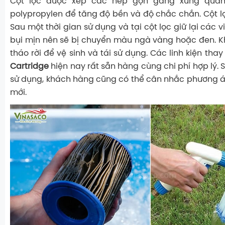
Cột lọc được xếp các nếp gọn gàng xung quan
polypropylen để tăng độ bền và độ chắc chắn. Cột l
Sau một thời gian sử dụng và tại cột lọc giữ lại các v
bụi mịn nên sẽ bị chuyển màu ngà vàng hoặc đen. Kh
tháo rời để vệ sinh và tái sử dụng. Các linh kiện tha
Cartridge
hiện nay rất sẵn hàng cùng chi phí hợp lý. 
sử dụng, khách hàng cũng có thể cân nhắc phương án 
mới.