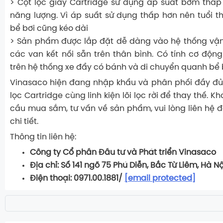
> Cột lọc giấy Cartridge sử dụng áp suất bơm thấp
năng lượng. Vì áp suất sử dụng thấp hơn nên tuổi
bể bơi cũng kéo dài
> Sản phẩm được lắp đặt dễ dàng vào hệ thống vận
các van kết nối sẵn trên thân bình. Có tính cơ động
trên hệ thống xe đẩy có bánh và di chuyển quanh bể 
Vinasaco hiện đang nhập khẩu và phân phối đầy đủ
lọc Cartridge cùng linh kiện lõi lọc rời để thay thế. 
cầu mua sắm, tư vấn về sản phẩm, vui lòng liên hệ đ
chi tiết.
Thông tin liên hệ:
Công ty Cổ phần Đầu tư và Phát triển Vinasaco
Địa chỉ: Số 141 ngõ 75 Phú Diễn, Bắc Từ Liêm, Hà Nộ
Điện thoại: 0971.00.1881/
[email protected]