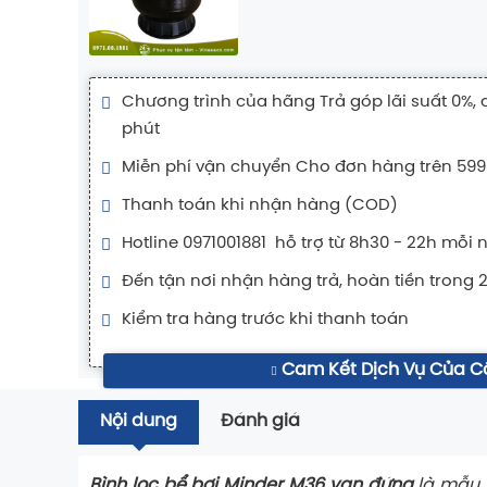
Chương trình của hãng Trả góp lãi suất 0%, 
phút
Miễn phí vận chuyển Cho đơn hàng trên 599
Thanh toán khi nhận hàng (COD)
Hotline 0971001881 hỗ trợ từ 8h30 - 22h mỗi 
Đến tận nơi nhận hàng trả, hoàn tiền trong 
Kiểm tra hàng trước khi thanh toán
Cam Kết Dịch Vụ Của C
Nội dung
Đánh giá
Bình lọc bể bơi Minder M36 van đứng
là mẫu t