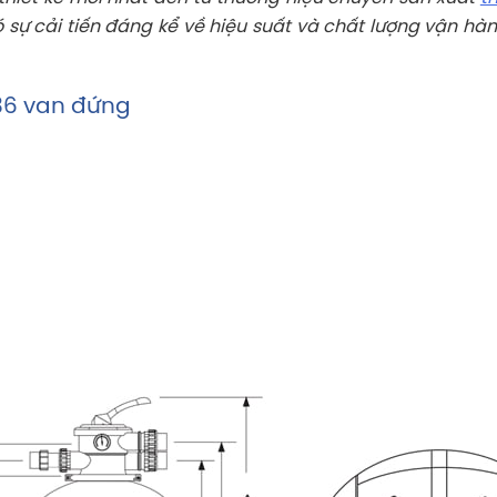
sự cải tiến đáng kể về hiệu suất và chất lượng vận hành
M36 van đứng