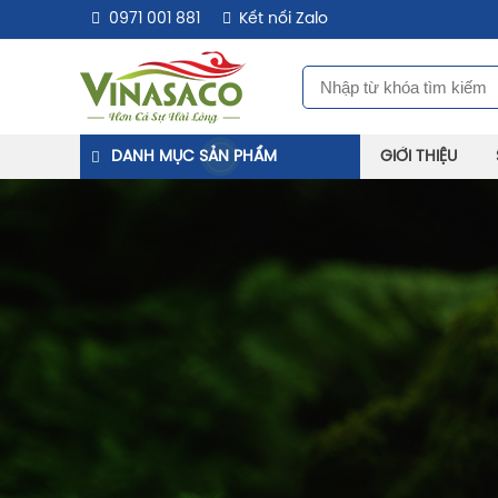
0971 001 881
Kết nối Zalo
DANH MỤC SẢN PHẨM
GIỚI THIỆU