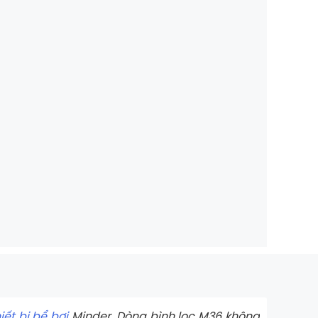
iết bị bể bơi
Minder. Dòng bình lọc M36 không