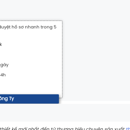
duyệt hồ sơ nhanh trong 5
k
ngày
24h
ông Ty
hiết kế mới nhất đến từ thương hiệu chuyên sản xuất
th