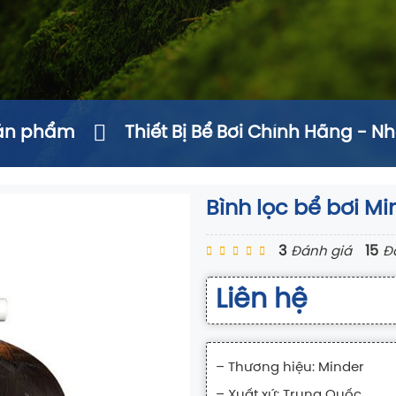
ản phẩm
Thiết Bị Bể Bơi Chính Hãng - N
Bình lọc bể bơi M
3
15
Đánh giá
Đ
Liên hệ
– Thương hiệu: Minder
– Xuất xứ: Trung Quốc