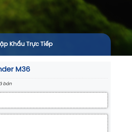
hập Khẩu Trực Tiếp
inder M36
ã bán