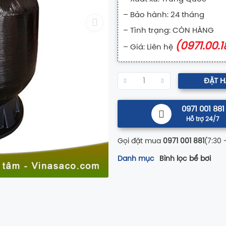
– Bảo hành: 24 tháng
– Tình trạng: CÒN HÀNG
(0971.00.1
– Giá: Liên hệ
ĐẶT 
0971 001 881
Hỗ trợ 24/7
Gọi đặt mua
0971 001 881
(7:30 
Danh mục
Bình lọc bể bơi