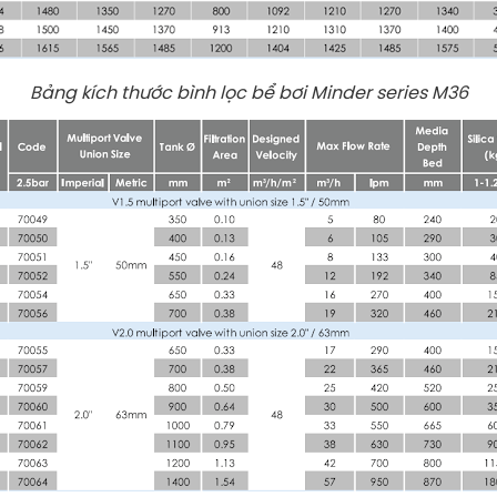
Bảng kích thước bình lọc bể bơi Minder series M36