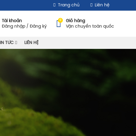
Trang chủ
Liên hệ
0
Tài khoản
Giỏ hàng
Đăng nhập / Đăng ký
Vận chuyển toàn quốc
IN TỨC
LIÊN HỆ