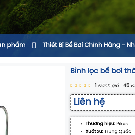
ản phẩm
Thiết Bị Bể Bơi Chính Hãng - N
Bình lọc bể bơi t
1
45
Đánh giá
Đ
Liên hệ
Thương hiệu:
Pikes
Xuất xứ:
Trung Quốc