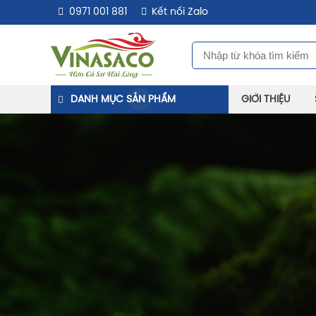
0971 001 881
Kết nối Zalo
DANH MỤC SẢN PHẨM
GIỚI THIỆU