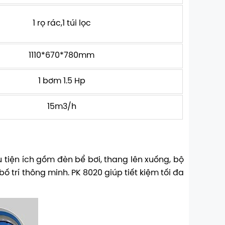
1 rọ rác,1 túi lọc
1110*670*780mm
1 bơm 1.5 Hp
15m3/h
 tiện ích gồm đèn bể bơi, thang lên xuống, bộ
ố trí thông minh. PK 8020 giúp tiết kiệm tối đa