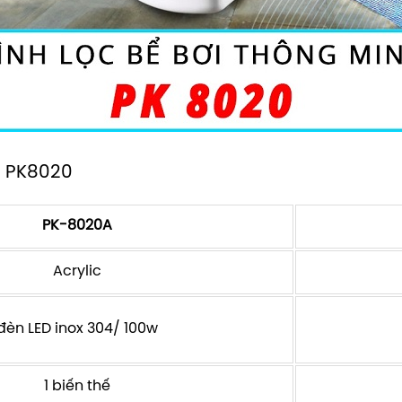
h PK8020
PK-8020A
Acrylic
đèn LED inox 304/ 100w
1 biến thế