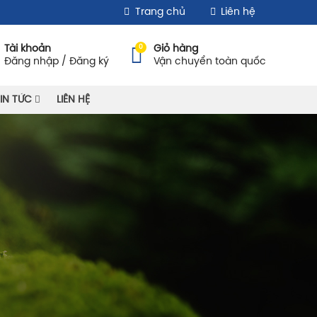
Trang chủ
Liên hệ
0
Tài khoản
Giỏ hàng
Đăng nhập / Đăng ký
Vận chuyển toàn quốc
IN TỨC
LIÊN HỆ