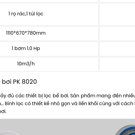
1 rọ rác,1 túi lọc
1110*670*780mm
1 bơm 1.0 Hp
10m3/h
 bơi PK 8020
ầy đủ các thiết bị lọc bể bơi. Sản phẩm mang đến nhiều
Bình lọc có thiết kế nhỏ gọn và liền khối cùng với cách b
ơi.