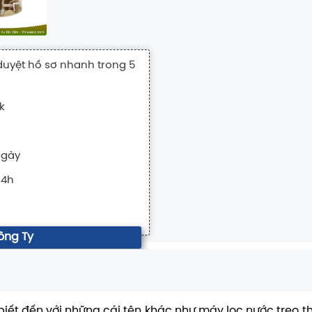
duyệt hồ sơ nhanh trong 5
k
ngày
24h
ông Ty
iết đến với những cái tên khác như máy lọc nước treo t