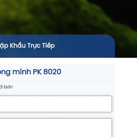
hập Khẩu Trực Tiếp
hông minh PK 8020
ã bán