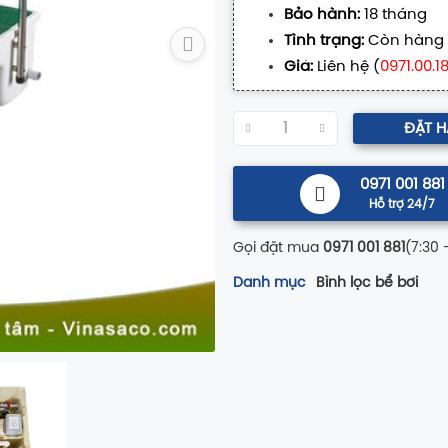
Bảo hành:
18 tháng
Tình trạng:
Còn hàng
Giá:
Liên hệ (
0971.00.1
ĐẶT 
0971 001 881
Hỗ trợ 24/7
Gọi đặt mua
0971 001 881
(7:30 
Danh mục
Bình lọc bể bơi